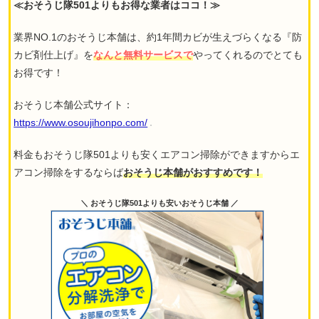
≪おそうじ隊501よりもお得な業者はココ！≫
業界NO.1のおそうじ本舗は、約1年間カビが生えづらくなる『防
カビ剤仕上げ』を
なんと無料サービスで
やってくれるのでとても
お得です！
おそうじ本舗公式サイト：
https://www.osoujihonpo.com/
料金もおそうじ隊501よりも安くエアコン掃除ができますからエ
アコン掃除をするならば
おそうじ本舗がおすすめです！
＼ おそうじ隊501よりも安いおそうじ本舗 ／