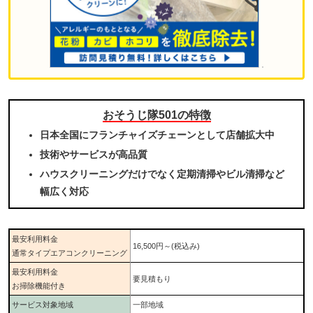
おそうじ隊501の特徴
日本全国にフランチャイズチェーンとして店舗拡大中
技術やサービスが高品質
ハウスクリーニングだけでなく定期清掃やビル清掃など
幅広く対応
最安利用料金
16,500円～
(税込み)
通常タイプエアコンクリーニング
最安利用料金
要見積もり
お掃除機能付き
サービス対象地域
一部地域