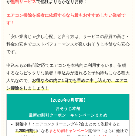
が
無料サービス
で他社よりもかなりお得！
エアコン掃除を業者に依頼するなら最もおすすめしたい業者で
す！
「安い業者じゃ少し心配」と言う方は、サービスの品質の高さ・
料金の安さでコストパフォーマンスが良いおそうじ本舗なら安心
です。
申込みも24時間対応でエアコンを本格的に利用するいま、依頼
するならピッタリな業者！申込みが遅れると予約待ちになる程大
人気なので、
お得な今の内に1日でも早めに申し込んで、エアコ
ン掃除をしましょう！
【2026年8月更新】
おそうじ本舗
最新の割引クーポン・キャンペーンまとめ
開催中！：
エアコンクリーニングを2台まとめて依頼すると
2,200円割引
になる
まとめ割キャンペーン
開催中！さらに他社で