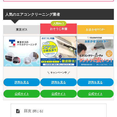
人気のエアコンクリーニング業者
人気No.1
おそうじ本舗
東京ガス
おまかせﾏｲｽﾀｰ
＼ キャンペーン中 ／
評判を見る
評判を見る
評判を見る
公式サイト
公式サイト
公式サイト
目次