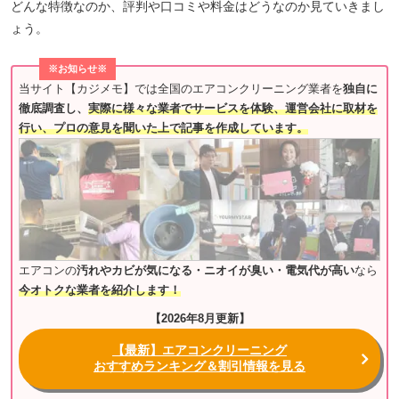
どんな特徴なのか、評判や口コミや料金はどうなのか見ていきまし
ょう。
※お知らせ※
当サイト【カジメモ】では全国のエアコンクリーニング業者を
独自に
徹底調査し、
実際に様々な業者でサービスを体験、運営会社に取材を
行い、プロの意見を聞いた上で記事を作成しています。
エアコンの
汚れやカビが気になる・ニオイが臭い・電気代が高い
なら
今オトクな業者を紹介します！
【2026年8月更新】
【最新】エアコンクリーニング
おすすめランキング＆割引情報を見る