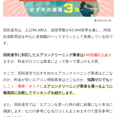
2025.01.30
四街道市は、人口96,488人、総世帯数が43,944世帯を擁し、JR四
街道駅周辺を中心に首都圏のベッドタウンとして発展している街で
す。
四街道市に対応したエアコンクリーニング業者は
238店舗以上
あり
ますが、料金や口コミは業者によって様々で選ぶのも大変。
そこで、四街道市でおすすめのエアコンクリーニング業者はどこな
のか、料金が安いエアコン掃除業者はどこなのか、
知識ゼロでも
か
しこく・簡単・オトクに
エアコンクリーニング業者を選べるように
徹底的に比較してランキングを紹介します。
また、四街道市では「エアコンを買った時の様に綺麗になり本当に
感謝します」などの参考になる口コミもまとめますので是非参考に