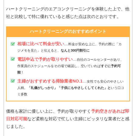
ハートクリーニングのエアコンクリーニングを体験した上で、他
社と比較して特に優れていると感じた点は次のとおりです。
ハートクリーニングのおすすめポイント
相場に比べて料金が安い
…
料金が安めな上に、予約の際に「カ
ジメモを見た」と伝えると、
なんと300円割引に
電話申込で予約が取りやすい
…
自社のコールセンターがあり、
作業員のスケジュールをその場で確認し、空いていれば
すぐに予約可
能
！
主婦がおすすめする掃除業者NO.1
…
女性でも安心のやさしい
人柄。
「礼儀がしっかり」「子供にもやさしくしてくれた」と
いう口コ
ミ多数
価格も家計に優しい上に、予約が取りやすく
予約空きがあれば即
日対応可能
など柔軟な対応で忙しい主婦にピッタリな業者だと感
じました。