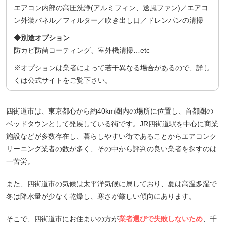
エアコン内部の高圧洗浄(アルミフィン、送風ファン)／エアコ
ン外装パネル／フィルター／吹き出し口／ドレンパンの清掃
◆別途オプション
防カビ防菌コーティング、室外機清掃…etc
※オプションは業者によって若干異なる場合があるので、詳し
くは公式サイトをご覧下さい。
四街道市は、東京都心から約40km圏内の場所に位置し、首都圏の
ベッドタウンとして発展している街です。JR四街道駅を中心に商業
施設などが多数存在し、暮らしやすい街であることからエアコンク
リーニング業者の数が多く、その中から評判の良い業者を探すのは
一苦労。
また、四街道市の気候は太平洋気候に属しており、夏は高温多湿で
冬は降水量が少なく乾燥し、寒さが厳しい傾向にあります。
そこで、四街道市にお住まいの方が
業者選びで失敗しないため
、千