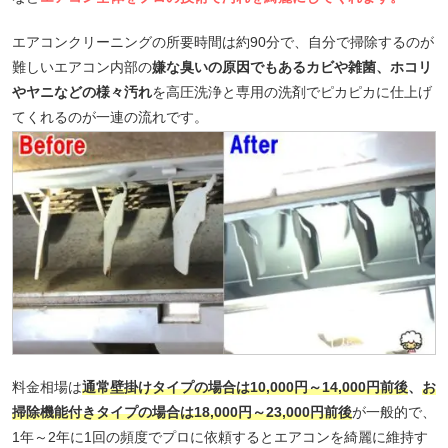
エアコンクリーニングの所要時間は約90分で、自分で掃除するのが
難しいエアコン内部の
嫌な臭いの原因でもあるカビや雑菌、ホコリ
やヤニなどの様々汚れ
を高圧洗浄と専用の洗剤でピカピカに仕上げ
てくれるのが一連の流れです。
料金相場は
通常壁掛けタイプの場合は10,000円～14,000円前後
、
お
掃除機能付きタイプの場合は18,000円～23,000円前後
が一般的で、
1年～2年に1回の頻度でプロに依頼するとエアコンを綺麗に維持す