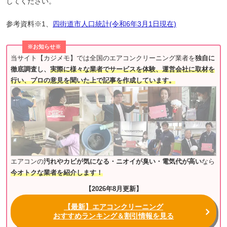
してください。
参考資料※1、
四街道市人口統計(令和6年3月1日現在)
※お知らせ※
当サイト【カジメモ】では全国のエアコンクリーニング業者を
独自に
徹底調査し、
実際に様々な業者でサービスを体験、運営会社に取材を
行い、プロの意見を聞いた上で記事を作成しています。
エアコンの
汚れやカビが気になる・ニオイが臭い・電気代が高い
なら
今オトクな業者を紹介します！
【2026年8月更新】
【最新】エアコンクリーニング
おすすめランキング＆割引情報を見る