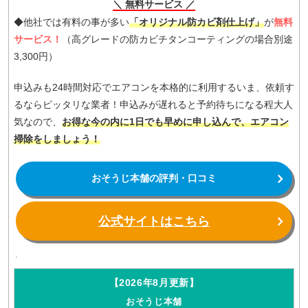
＼ 無料サービス ／
◆他社では有料の事が多い
「オリジナル防カビ剤仕上げ」
が
無料
サービス！
（高グレードの防カビチタンコーティングの場合別途
3,300円）
申込みも24時間対応でエアコンを本格的に利用するいま、依頼す
るならピッタリな業者！申込みが遅れると予約待ちになる程大人
気なので、
お得な今の内に1日でも早めに申し込んで、エアコン
掃除をしましょう！
おそうじ本舗の評判・口コミ
公式サイトはこちら
【2026年8月更新】
おそうじ本舗