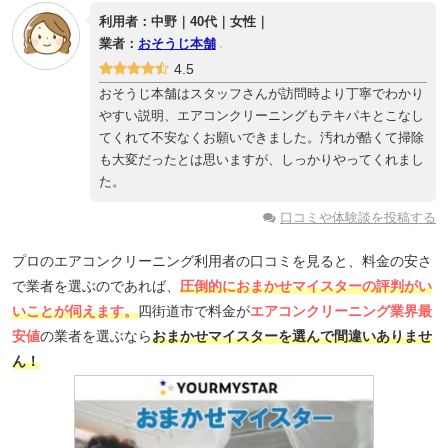
利用者：中野｜40代｜女性｜
業者：
おそうじ本舗
4.5
おそうじ本舗はスタッフさんが訪問時より丁寧でわかり
やすい説明、エアコンクリーニングもテキパキとこなし
てくれて不安なくお願いできました。汚れが酷くて掃除
も大変だったとは思いますが、しっかりやってくれまし
た。
口コミや体験談を投稿する
プロのエアコンクリーニング利用者の口コミを見ると、料金の安さ
で業者を選ぶのであれば、
圧倒的におまかせマイスターの評判がい
いことが伺えます。
四街道市で料金が
エアコンクリーニング業界最
安値
の業者を選ぶなら
おまかせマイスターを選んで間違いありませ
ん！