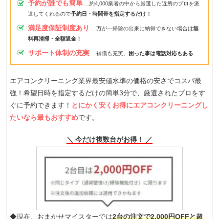
予約が誰でも簡単
…
約4,000業者の中から厳選した近所のプロを派
遣してくれるので
予約日・時間帯を指定するだけ！
満足度保証制度あり
…
万が一掃除の出来に納得できない場合は
無
料再清掃・全額返金！
サポート体制の充実
…
補償も充実。
困った事は電話対応もある
エアコンクリーニング業界最安値水準の価格の安さでコスパ最
強！希望日時を指定するだけの簡単3分で、厳選されたプロをす
ぐに予約できます！
とにかく安くお得にエアコンクリーニングし
たいなら最もおすすめ
です。
＼ 今だけ複数台がお得！ ／
◆現在、おまかせマイスターでは
2台の注文で2,000円OFFと超