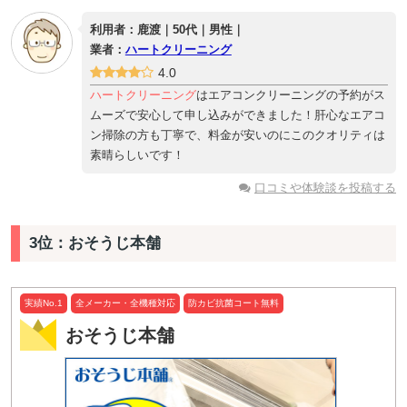
利用者：鹿渡｜50代｜男性｜
業者：
ハートクリーニング
4.0
ハートクリーニング
はエアコンクリーニングの予約がス
ムーズで安心して申し込みができました！肝心なエアコ
ン掃除の方も丁寧で、料金が安いのにこのクオリティは
素晴らしいです！
口コミや体験談を投稿する
3位：おそうじ本舗
実績No.1
全メーカー・全機種対応
防カビ抗菌コート無料
おそうじ本舗