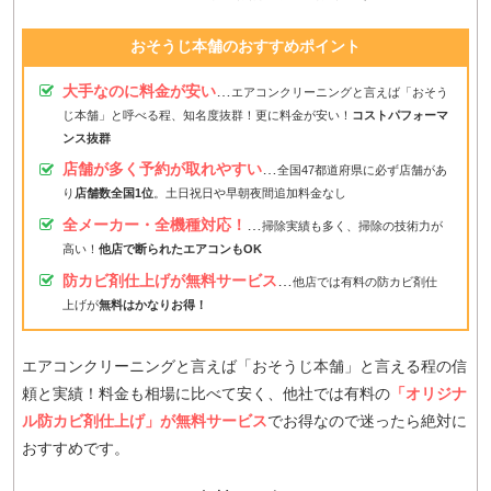
おそうじ本舗のおすすめポイント
大手なのに料金が安い
…
エアコンクリーニングと言えば「おそう
じ本舗」と呼べる程、知名度抜群！更に料金が安い！
コストパフォーマ
ンス抜群
店舗が多く予約が取れやすい
…
全国47都道府県に必ず店舗があ
り
店舗数全国1位
。土日祝日や早朝夜間追加料金なし
全メーカー・全機種対応！
…
掃除実績も多く、掃除の技術力が
高い！
他店で断られたエアコンもOK
防カビ剤仕上げが無料サービス
…
他店では有料の防カビ剤仕
上げが
無料はかなりお得！
エアコンクリーニングと言えば「おそうじ本舗」と言える程の信
頼と実績！料金も相場に比べて安く、他社では有料の
「オリジナ
ル防カビ剤仕上げ」が無料サービス
でお得なので迷ったら絶対に
おすすめです。