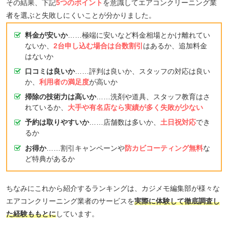
その結果、下記
5つのポイント
を意識してエアコンクリーニング業
者を選ぶと失敗しにくいことが分かりました。
料金が安いか
……極端に安いなど料金相場とかけ離れてい
ないか、
2台申し込む場合は台数割引
はあるか、追加料金
はないか
口コミは良いか
……評判は良いか、スタッフの対応は良い
か、
利用者の満足度
が高いか
掃除の技術力は高いか
……洗剤や道具、スタッフ教育はさ
れているか、
大手や有名店なら実績が多く失敗が少ない
予約は取りやすいか
……店舗数は多いか、
土日祝対応
でき
るか
お得か
……割引キャンペーンや
防カビコーティング無料
な
ど特典があるか
ちなみにこれから紹介するランキングは、カジメモ編集部が様々な
エアコンクリーニング業者のサービスを
実際に体験して徹底調査し
た経験ももとに
しています。