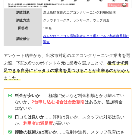
調査対象
鹿児島県在住のエアコンクリーニング利用経験者
調査方法
クラウドワークス、ランサーズ、ウェブ調査
回答者
101名
みんなはエアコン掃除業者をどう選んでる？都道府県別に
調査報告
調査
アンケート結果から、出水市対応のエアコンクリーニング業者を選
ぶ際、下記の5つのポイントを元に業者を選ぶことで、
後悔せず満
足できる自分にピッタリの業者を見つけることが出来るのがわかり
ました。
料金が安いか
……極端に安いなど料金相場とかけ離れてい
ないか、
2台申し込む場合は台数割引
はあるか、追加料金
はないか
口コミは良いか
……評判は良いか、スタッフの対応は良い
か、
利用者の満足度
が高いか
掃除の技術力は高いか
……洗剤や道具、スタッフ教育はさ