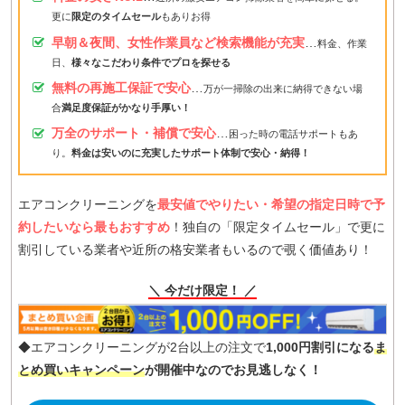
更に
限定のタイムセール
もありお得
早朝＆夜間、女性作業員など検索機能が充実
…
料金、作業
日、
様々なこだわり条件でプロを探せる
無料の再施工保証で安心
…
万が一掃除の出来に納得できない場
合
満足度保証がかなり手厚い！
万全のサポート・補償で安心
…
困った時の電話サポートもあ
り。
料金は安いのに充実したサポート体制で安心・納得！
エアコンクリーニングを
最安値でやりたい・希望の指定日時で予
約したいなら最もおすすめ
！独自の「限定タイムセール」で更に
割引している業者や近所の格安業者もいるので覗く価値あり！
＼ 今だけ限定！ ／
◆エアコンクリーニングが2台以上の注文で
1,000円割引になる
ま
とめ買いキャンペーン
が開催中なのでお見逃しなく！