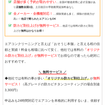
店舗が多く予約が取れやすい
…
全国47都道府県に必ず店舗があ
り
店舗数全国1位
。土日祝日や早朝夜間追加料金なし
全メーカー・全機種対応！
…
掃除実績も多く、掃除の技術力が
高い！
他店で断られたエアコンもOK
防カビ剤仕上げが無料サービス
…
他店では有料の防カビ剤仕
上げが
無料はかなりお得！
エアコンクリーニングと言えば「おそうじ本舗」と言える程の信
頼と実績！料金も相場に比べて安く、他社では有料の
「オリジナ
ル防カビ剤仕上げ」が無料サービス
でお得なので迷ったら絶対に
おすすめです。
＼ 無料サービス ／
◆他社では有料の事が多い
「オリジナル防カビ剤仕上げ」
が
無料
サービス！
（高グレードの防カビチタンコーティングの場合別途
3,300円）
申込みも24時間対応でエアコンを本格的に利用するいま、依頼す