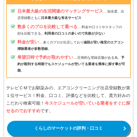
日本最大級の生活関連のマッチングサービス
…
知名度、出
店登録数ともに
日本最大級な有名サービス
数多くのプロを比較して選べる
…
料金や口コミやスタッフの
顔を比較できる。
利用者の口コミの多いので失敗が少ない
料金が安い
…
多くのプロが出店しており
値段が安い格安のエアコン
掃除業者が多数登録
。
希望日時で予約が取れやすい
…
圧倒的な登録店舗がある為、
予
約が殺到する時期でもスケジュールが空いてる業者を簡単に探す事が可
能
。
テレビＣＭでお馴染みの、エアコンクリーニング出店登録数が第
１位サービス！料金、口コミ、評価などを比較して、貴方好みの
こだわり検索可能！
今スケジュールが空いている業者をすぐに探
せるのでおすすめ
です。
くらしのマーケットの評判・口コミ