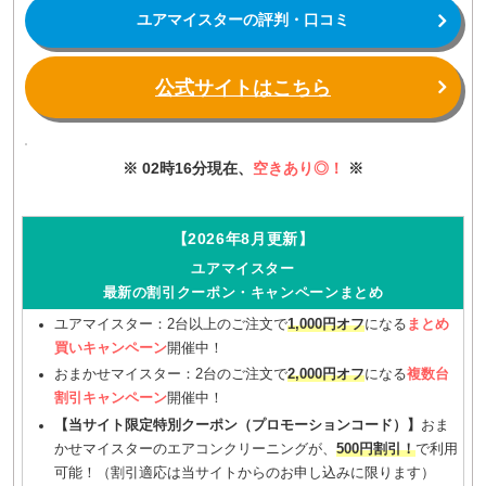
ユアマイスターの評判・口コミ
公式サイトはこちら
※ 02時16分現在、
空きあり◎！
※
【2026年8月更新】
ユアマイスター
最新の割引クーポン・キャンペーンまとめ
ユアマイスター：2台以上のご注文で
1,000円オフ
になる
まとめ
買いキャンペーン
開催中！
おまかせマイスター：2台のご注文で
2,000円オフ
になる
複数台
割引キャンペーン
開催中！
【当サイト限定特別クーポン（プロモーションコード）】
おま
かせマイスターのエアコンクリーニングが、
500円割引！
で利用
可能！（割引適応は当サイトからのお申し込みに限ります）