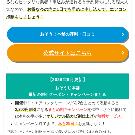
るならピッタリな業者！申込みが遅れると予約待ちになる程大人
気なので、
お得な今の内に1日でも早めに申し込んで、エアコン
掃除をしましょう！
おそうじ本舗の評判・口コミ
公式サイトはこちら
【2026年8月更新】
おそうじ本舗
最新の割引クーポン・キャンペーンまとめ
開催中！：
エアコンクリーニングを2台まとめて依頼すると
2,200円割引
になる
まとめ割キャンペーン
開催中！さらに他社で
は有料の事が多い
オリジナル防カビ剤仕上げ
が
無料サービス！
キャンペーン終了まで、
あと25日！
お見逃しなく！
下記でキャンペーン詳細やクーポンの使い方について詳しくまとめています。