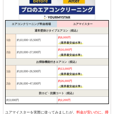
エアコンクリーニング料金相場
ユアマイスター
通常壁掛けタイプエアコン（税込）
約8,000円
1台
約10,000~15,500円
（業界最安値水準）
約16,000円
2台
約20,000~27,000円
（業界最安値水準）
お掃除機能付きエアコン（税込）
約13,000円
1台
約18,000~26,500円
（業界最安値水準）
約26,000円
2台
約36,000~47,000円
（業界最安値水準）
防カビ・抗菌コート（税込）
約3,000円
約2,200円
ユアマイスターを実際に使ってみましたが、
料金が安いのに、掃