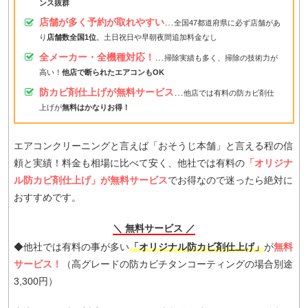
ンス抜群
店舗が多く予約が取れやすい
…
全国47都道府県に必ず店舗があ
り
店舗数全国1位
。土日祝日や早朝夜間追加料金なし
全メーカー・全機種対応！
…
掃除実績も多く、掃除の技術力が
高い！
他店で断られたエアコンもOK
防カビ剤仕上げが無料サービス
…
他店では有料の防カビ剤仕
上げが
無料はかなりお得！
エアコンクリーニングと言えば「おそうじ本舗」と言える程の信
頼と実績！料金も相場に比べて安く、他社では有料の
「オリジナ
ル防カビ剤仕上げ」が無料サービス
でお得なので迷ったら絶対に
おすすめです。
＼ 無料サービス ／
◆他社では有料の事が多い
「オリジナル防カビ剤仕上げ」
が
無料
サービス！
（高グレードの防カビチタンコーティングの場合別途
3,300円）