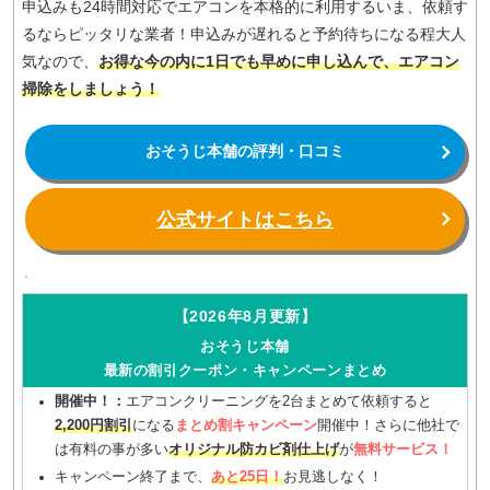
申込みも24時間対応でエアコンを本格的に利用するいま、依頼す
るならピッタリな業者！申込みが遅れると予約待ちになる程大人
気なので、
お得な今の内に1日でも早めに申し込んで、エアコン
掃除をしましょう！
おそうじ本舗の評判・口コミ
公式サイトはこちら
【2026年8月更新】
おそうじ本舗
最新の割引クーポン・キャンペーンまとめ
開催中！：
エアコンクリーニングを2台まとめて依頼すると
2,200円割引
になる
まとめ割キャンペーン
開催中！さらに他社で
は有料の事が多い
オリジナル防カビ剤仕上げ
が
無料サービス！
キャンペーン終了まで、
あと25日！
お見逃しなく！