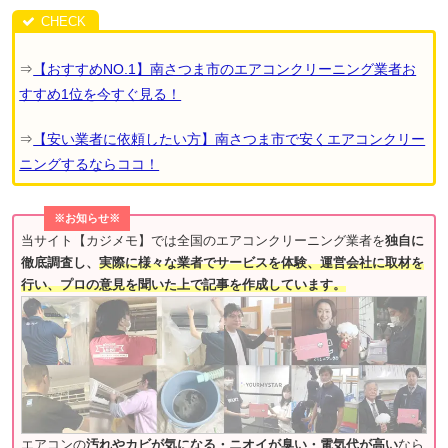
⇒
【おすすめNO.1】南さつま市のエアコンクリーニング業者お
すすめ1位を今すぐ見る！
⇒
【安い業者に依頼したい方】南さつま市で安くエアコンクリー
ニングするならココ！
※お知らせ※
当サイト【カジメモ】では全国のエアコンクリーニング業者を
独自に
徹底調査し、
実際に様々な業者でサービスを体験、運営会社に取材を
行い、プロの意見を聞いた上で記事を作成しています。
エアコンの
汚れやカビが気になる・ニオイが臭い・電気代が高い
なら