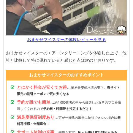
おまかせマイスターの体験レビューを見る
おまかせマイスターのエアコンクリーニングを体験した上で、他
社と比較して特に優れていると感じた点は次のとおりです。
おまかせマイスターのおすすめポイント
とにかく料金が安くてお得
…
業界最安値水準の安さ。
当サイト
限定の割引クーポンで更に安くなる
予約が誰でも簡単
…
約4,000業者の中から厳選した近所のプロを派
遣してくれるので
予約日・時間帯を指定するだけ！
満足度保証制度あり
…
万が一掃除の出来に納得できない場合は
無
料再清掃・全額返金！
サポート体制の充実
…
補償も充実。
困った事は電話対応もある