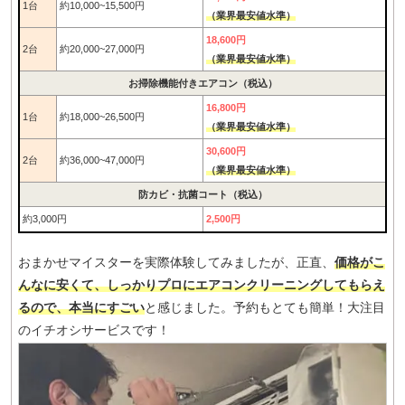
1台
約10,000~15,500円
（業界最安値水準）
18,600円
2台
約20,000~27,000円
（業界最安値水準）
お掃除機能付きエアコン（税込）
16,800円
1台
約18,000~26,500円
（業界最安値水準）
30,600円
2台
約36,000~47,000円
（業界最安値水準）
防カビ・抗菌コート（税込）
約3,000円
2,500円
おまかせマイスターを実際体験してみましたが、正直、
価格がこ
んなに安くて、しっかりプロにエアコンクリーニングしてもらえ
るので、本当にすごい
と感じました。予約もとても簡単！大注目
のイチオシサービスです！