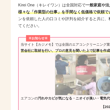
Kirei One（キレイワン）は全国対応で
一般家庭や法
様々な「作業型の仕事」を手間なく低価格で依頼で
ンを依頼した人の口コミや評判を紹介すると共に、
てください。
※お知らせ※
当サイト【カジメモ】では全国のエアコンクリーニング業
営会社に取材を行い、プロの意見を聞いた上で記事を作成
エアコンの
汚れやカビが気になる・ニオイが臭い・電気代
【20