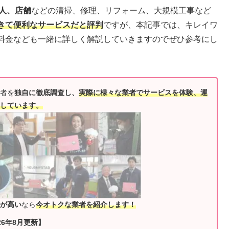
人、店舗
などの清掃、修理、リフォーム、大規模工事など
きて便利なサービスだと評判
ですが、本記事では、キレイワ
料金なども一緒に詳しく解説していきますのでぜひ参考にし
者を
独自に徹底調査し、
実際に様々な業者でサービスを体験、運
しています。
が高い
なら
今オトクな業者を紹介します！
26年8月更新】