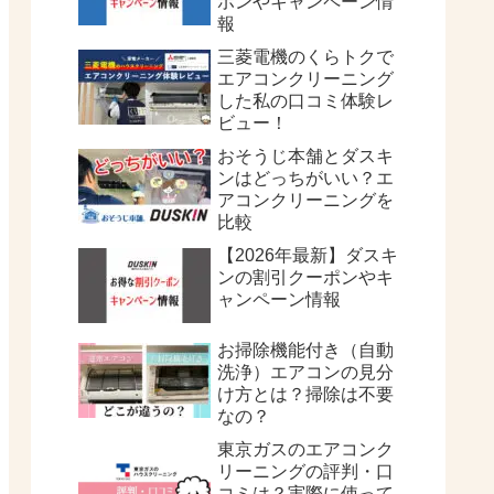
ポンやキャンペーン情
報
三菱電機のくらトクで
エアコンクリーニング
した私の口コミ体験レ
ビュー！
おそうじ本舗とダスキ
ンはどっちがいい？エ
アコンクリーニングを
比較
【2026年最新】ダスキ
ンの割引クーポンやキ
ャンペーン情報
お掃除機能付き（自動
洗浄）エアコンの見分
け方とは？掃除は不要
なの？
東京ガスのエアコンク
リーニングの評判・口
コミは？実際に使って