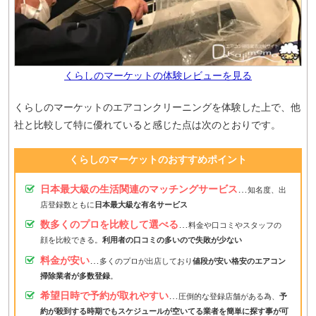
くらしのマーケットの体験レビューを見る
くらしのマーケットのエアコンクリーニングを体験した上で、他
社と比較して特に優れていると感じた点は次のとおりです。
くらしのマーケットのおすすめポイント
日本最大級の生活関連のマッチングサービス
…
知名度、出
店登録数ともに
日本最大級な有名サービス
数多くのプロを比較して選べる
…
料金や口コミやスタッフの
顔を比較できる。
利用者の口コミの多いので失敗が少ない
料金が安い
…
多くのプロが出店しており
値段が安い格安のエアコン
掃除業者が多数登録
。
希望日時で予約が取れやすい
…
圧倒的な登録店舗がある為、
予
約が殺到する時期でもスケジュールが空いてる業者を簡単に探す事が可