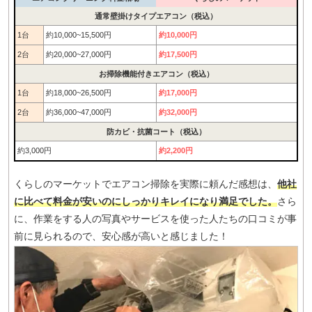
通常壁掛けタイプエアコン（税込）
1台
約10,000~15,500円
約10,000円
2台
約20,000~27,000円
約17,500円
お掃除機能付きエアコン（税込）
1台
約18,000~26,500円
約17,000円
2台
約36,000~47,000円
約32,000円
防カビ・抗菌コート（税込）
約3,000円
約2,200円
くらしのマーケットでエアコン掃除を実際に頼んだ感想は、
他社
に比べて料金が安いのにしっかりキレイになり満足でした。
さら
に、作業をする人の写真やサービスを使った人たちの口コミが事
前に見られるので、安心感が高いと感じました！