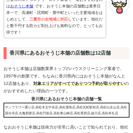
は
おそうじ本舗
です。おそうじ本舗の店舗数は業界日
本一で、高瀬町・詫間町・豊中町といった主要地域をは
じめとして、
三豊市の全地域に対応
しています。他社だ
と数千円する防カビ剤仕上げも無料なので、とってもお
得です！
香川県にあるおそうじ本舗の店舗数は12店舗
おそうじ本舗は店舗数業界トップのハウスクリーニング業者で、
1997年の創業です。ちなみに香川県内にはおそうじ本舗がなんと
12店舗もあり、
対象エリアがすべてでありつつ予約が取りやすい
の
がおすすめしたい理由の一つです。
香川県にあるおそうじ本舗の店舗一覧
サンフラワー通り店,高松木太中央店,高松屋島店,高松瓦町駅前店,高松仏生山店,高松
国分寺店,丸亀郡家店,高松円座店,高松東山崎店,高松香西店,綾川店,高松牟礼店
なおおそうじ本舗は技術力が非常に高いことで知られており、他社