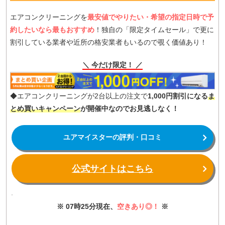
エアコンクリーニングを
最安値でやりたい・希望の指定日時で予
約したいなら最もおすすめ
！独自の「限定タイムセール」で更に
割引している業者や近所の格安業者もいるので覗く価値あり！
＼ 今だけ限定！ ／
◆エアコンクリーニングが2台以上の注文で
1,000円割引になる
ま
とめ買いキャンペーン
が開催中なのでお見逃しなく！
ユアマイスターの評判・口コミ
公式サイトはこちら
※ 07時25分現在、
空きあり◎！
※