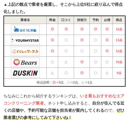
▲上記の観点で業者を厳選し、そこから上位5社に絞り込んで得点
化しました。
業者名
料金
口コミ
技術力
予約
お得
得点
◎
◎
◎
◎
◎
15点
◎
〇
◎
〇
◎
13点
◎
〇
〇
〇
◎
12点
〇
△
◎
〇
〇
10点
△
〇
◎
〇
△
9点
得点説明：
◎
⇒3点、〇⇒2点、△⇒1点
ちなみにこれから紹介するランキングは、
いま最もおすすめなエア
コンクリーニング業者。
ネット申し込みすると、
自分が住んでる近
くの店舗や、予約可能な店舗を担当者が案内してくれる
ので、
ぜひ
業者選びの参考にしてみて下さいね！