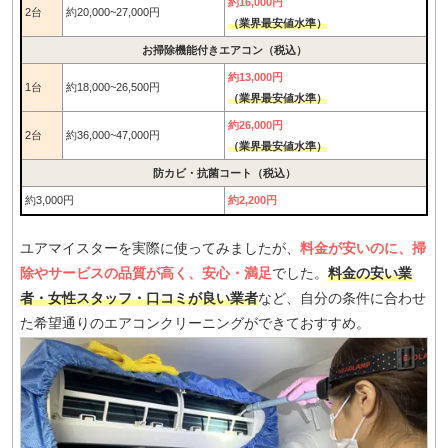
約16,000円
2台
約20,000~27,000円
（業界最安値水準）
お掃除機能付きエアコン（税込）
約13,000円
1台
約18,000~26,500円
（業界最安値水準）
約26,000円
2台
約36,000~47,000円
（業界最安値水準）
防カビ・抗菌コート（税込）
約3,000円
約2,200円
ユアマイスターを実際に使ってみましたが、
料金が安いのに、掃
除やサービスの品質が高く、安心・満足
でした。
料金の安い業
者・女性スタッフ・口コミが良い業者
など、自分の条件に合わせ
た希望通りのエアコンクリーニングができておすすめ。