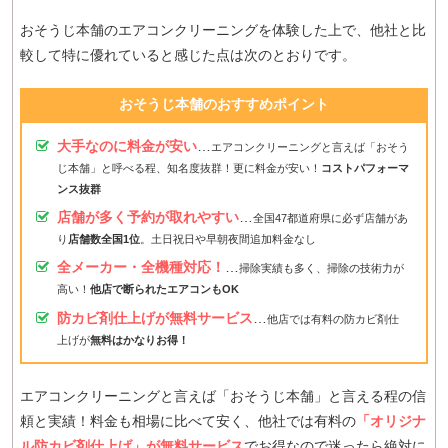
おそうじ本舗のエアコンクリーニングを体験した上で、他社と比
較して特に優れていると感じた点は次のとおりです。
おそうじ本舗のおすすめポイント
大手なのに料金が安い
…
エアコンクリーニングと言えば「おそう
じ本舗」と呼べる程、知名度抜群！更に料金が安い！
コストパフォーマ
ンス抜群
店舗が多く予約が取れやすい
…
全国47都道府県に必ず店舗があ
り
店舗数全国1位
。土日祝日や早朝夜間追加料金なし
全メーカー・全機種対応！
…
掃除実績も多く、掃除の技術力が
高い！
他店で断られたエアコンもOK
防カビ剤仕上げが無料サービス
…
他店では有料の防カビ剤仕
上げが
無料はかなりお得！
エアコンクリーニングと言えば「おそうじ本舗」と言える程の信
頼と実績！料金も相場に比べて安く、他社では有料の
「オリジナ
ル防カビ剤仕上げ」が無料サービス
でお得なので迷ったら絶対に