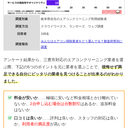
調査対象
岐阜県在住のエアコンクリーニング利用経験者
調査方法
クラウドワークス、ランサーズ、ウェブ調査
回答者
108名
みんなはエアコン掃除業者をどう選んでる？都道府県別に
調査報告
調査
アンケート結果から、三豊市対応のエアコンクリーニング業者を選
ぶ際、下記の5つのポイントを元に業者を選ぶことで、
後悔せず満
足できる自分にピッタリの業者を見つけることが出来るのがわかり
ました。
料金が安いか
……極端に安いなど料金相場とかけ離れてい
ないか、
2台申し込む場合は台数割引
はあるか、追加料金
はないか
口コミは良いか
……評判は良いか、スタッフの対応は良い
か、
利用者の満足度
が高いか