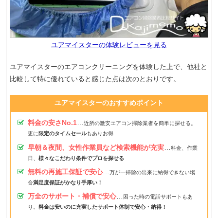
ユアマイスターの体験レビューを見る
ユアマイスターのエアコンクリーニングを体験した上で、他社と
比較して特に優れていると感じた点は次のとおりです。
ユアマイスターのおすすめポイント
料金の安さNo.1
…
近所の激安エアコン掃除業者を簡単に探せる。
更に
限定のタイムセール
もありお得
早朝＆夜間、女性作業員など検索機能が充実
…
料金、作業
日、
様々なこだわり条件でプロを探せる
無料の再施工保証で安心
…
万が一掃除の出来に納得できない場
合
満足度保証がかなり手厚い！
万全のサポート・補償で安心
…
困った時の電話サポートもあ
り。
料金は安いのに充実したサポート体制で安心・納得！