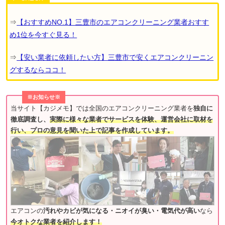
⇒
【おすすめNO.1】三豊市のエアコンクリーニング業者おすす
め1位を今すぐ見る！
⇒
【安い業者に依頼したい方】三豊市で安くエアコンクリーニン
グするならココ！
※お知らせ※
当サイト【カジメモ】では全国のエアコンクリーニング業者を
独自に
徹底調査し、
実際に様々な業者でサービスを体験、運営会社に取材を
行い、プロの意見を聞いた上で記事を作成しています。
エアコンの
汚れやカビが気になる・ニオイが臭い・電気代が高い
なら
今オトクな業者を紹介します！