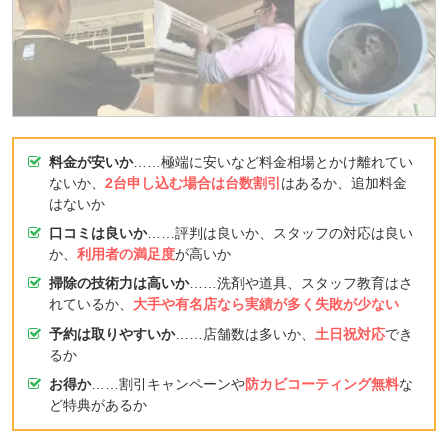
料金が安いか
……極端に安いなど料金相場とかけ離れてい
ないか、
2台申し込む場合は台数割引
はあるか、追加料金
はないか
口コミは良いか
……評判は良いか、スタッフの対応は良い
か、
利用者の満足度
が高いか
掃除の技術力は高いか
……洗剤や道具、スタッフ教育はさ
れているか、
大手や有名店なら実績が多く失敗が少ない
予約は取りやすいか
……店舗数は多いか、
土日祝対応
でき
るか
お得か
……割引キャンペーンや
防カビコーティング無料
な
ど特典があるか