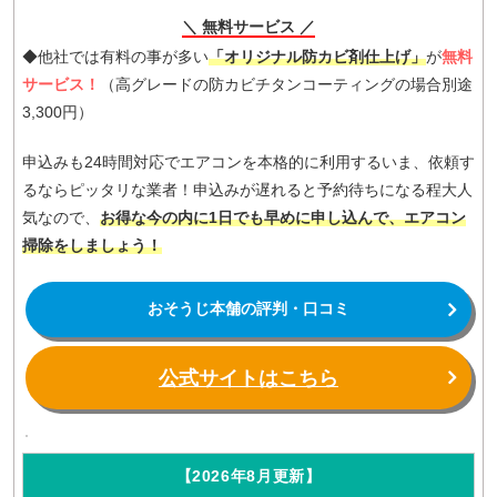
＼ 無料サービス ／
◆他社では有料の事が多い
「オリジナル防カビ剤仕上げ」
が
無料
サービス！
（高グレードの防カビチタンコーティングの場合別途
3,300円）
申込みも24時間対応でエアコンを本格的に利用するいま、依頼す
るならピッタリな業者！申込みが遅れると予約待ちになる程大人
気なので、
お得な今の内に1日でも早めに申し込んで、エアコン
掃除をしましょう！
おそうじ本舗の評判・口コミ
公式サイトはこちら
【2026年8月更新】