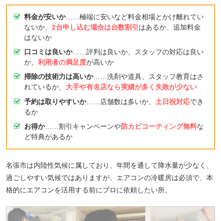
料金が安いか
……極端に安いなど料金相場とかけ離れてい
ないか、
2台申し込む場合は台数割引
はあるか、追加料金
はないか
口コミは良いか
……評判は良いか、スタッフの対応は良い
か、
利用者の満足度
が高いか
掃除の技術力は高いか
……洗剤や道具、スタッフ教育はさ
れているか、
大手や有名店なら実績が多く失敗が少ない
予約は取りやすいか
……店舗数は多いか、
土日祝対応
でき
るか
お得か
……割引キャンペーンや
防カビコーティング無料
な
ど特典があるか
名張市は内陸性気候に属しており、年間を通して降水量が少なく、
過ごしやすい気候ではありますが、エアコンの冷暖房は必須で、本
格的にエアコンを活用する前にプロに依頼したい所。