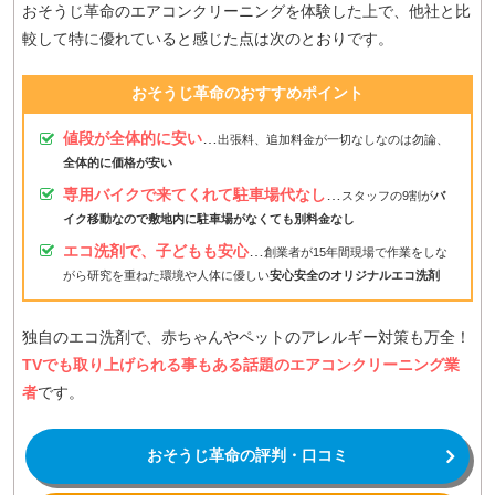
おそうじ革命のエアコンクリーニングを体験した上で、他社と比
較して特に優れていると感じた点は次のとおりです。
おそうじ革命のおすすめポイント
値段が全体的に安い
…
出張料、追加料金が一切なしなのは勿論、
全体的に価格が安い
専用バイクで来てくれて駐車場代なし
…
スタッフの9割が
バ
イク移動なので敷地内に駐車場がなくても別料金なし
エコ洗剤で、子どもも安心
…
創業者が15年間現場で作業をしな
がら研究を重ねた環境や人体に優しい
安心安全のオリジナルエコ洗剤
独自のエコ洗剤で、赤ちゃんやペットのアレルギー対策も万全！
TVでも取り上げられる事もある話題のエアコンクリーニング業
者
です。
おそうじ革命の評判・口コミ