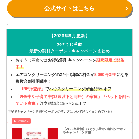
公式サイトはこちら
【2026年8月更新】
おそうじ革命
最新の割引クーポン・キャンペーンまとめ
おそうじ革命では
お得な割引キャンペーン
を
期間限定で開催
中！
エアコンクリーニングの2台目以降の料金が
2,000円OFF
になる
複数台割引開催中！
「LINE@登録」
で
ハウスクリーニングが全品5%オフ
「妊娠中や子育て中(12歳以下と同居）の家庭」「ペットを飼っ
ている家庭」
注文総額金額から3％オフ
下記でキャンペーン詳細やクーポンの使い方について詳しくまとめています。
【2026年最新】おそうじ革命の割引クーポン
やキャンペーン情報