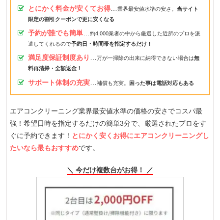
とにかく料金が安くてお得
…
業界最安値水準の安さ。
当サイト
限定の割引クーポンで更に安くなる
予約が誰でも簡単
…
約4,000業者の中から厳選した近所のプロを派
遣してくれるので
予約日・時間帯を指定するだけ！
満足度保証制度あり
…
万が一掃除の出来に納得できない場合は
無
料再清掃・全額返金！
サポート体制の充実
…
補償も充実。
困った事は電話対応もある
エアコンクリーニング業界最安値水準の価格の安さでコスパ最
強！希望日時を指定するだけの簡単3分で、厳選されたプロをす
ぐに予約できます！
とにかく安くお得にエアコンクリーニングし
たいなら最もおすすめ
です。
＼ 今だけ複数台がお得！ ／