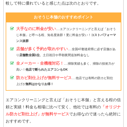
較して特に優れていると感じた点は次のとおりです。
おそうじ本舗のおすすめポイント
大手なのに料金が安い
…
エアコンクリーニングと言えば「おそう
じ本舗」と呼べる程、知名度抜群！更に料金が安い！
コストパフォーマ
ンス抜群
店舗が多く予約が取れやすい
…
全国47都道府県に必ず店舗があ
り
店舗数全国1位
。土日祝日や早朝夜間追加料金なし
全メーカー・全機種対応！
…
掃除実績も多く、掃除の技術力が
高い！
他店で断られたエアコンもOK
防カビ剤仕上げが無料サービス
…
他店では有料の防カビ剤仕
上げが
無料はかなりお得！
エアコンクリーニングと言えば「おそうじ本舗」と言える程の信
頼と実績！料金も相場に比べて安く、他社では有料の
「オリジナ
ル防カビ剤仕上げ」が無料サービス
でお得なので迷ったら絶対に
おすすめです。