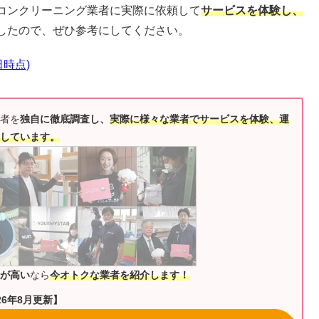
コンクリーニング業者に実際に依頼して
サービスを体験し、
したので、ぜひ参考にしてください。
日時点)
者を
独自に徹底調査し、
実際に様々な業者でサービスを体験、運
しています。
が高い
なら
今オトクな業者を紹介します！
26年8月更新】