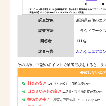
調査対象
新潟県在住のエ
調査方法
クラウドワーク
回答者
111名
調査報告
みんなはエアコ
その結果、下記のポイントで業者選びをすると、失
失敗しないエ
料金の安さ
…
他社と比較して価格は安いか
口コミや評判の良さ
…
品質が良く満足度が高いか
技術力の高さ
…
豊富な専門知識でキレイになるか