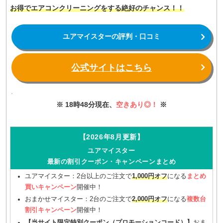
お得でエアコンクリーニングをする絶好のチャンス！！
ユアマイスターの評判・口コミ
公式サイトはこちら
※ 18時48分現在、
空きあり◎！
※
【2026年8月更新】
ユアマイスター
最新の割引クーポン・キャンペーンまとめ
ユアマイスター：2台以上のご注文で
1,000円オフ
になる
まとめ
買いキャンペーン
開催中！
おまかせマイスター：2台のご注文で
2,000円オフ
になる
複数台
割引キャンペーン
開催中！
【当サイト限定特別クーポン（プロモーションコード）】
おま