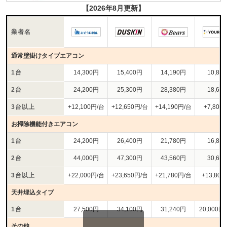
【2026年8月更新】
業者名
通常壁掛けタイプエアコン
1台
14,300円
15,400円
14,190円
10,80
2台
24,200円
25,300円
28,380円
18,60
3台以上
+12,100円/台
+12,650円/台
+14,190円/台
+7,800
お掃除機能付きエアコン
1台
24,200円
26,400円
21,780円
16,80
2台
44,000円
47,300円
43,560円
30,60
3台以上
+22,000円/台
+23,650円/台
+21,780円/台
+13,80
天井埋込タイプ
1台
27,500円
34,100円
31,240円
20,000円
その他