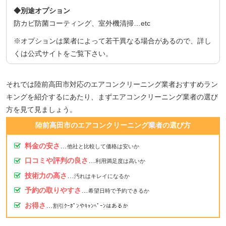
◆別途オプション
防カビ防菌コーティング、室外機清掃…etc
※オプションは業者によって若干異なる場合があるので、詳し
くは公式サイトをご覧下さい。
それでは陸前高田市対応のエアコンクリーニング業者おすすめラン
キングを紹介するにあたり、まずエアコンクリーニング業者の選び
方を見て見ましょう。
陸前高田市のエアコンクリーニング業者の選び方
料金の安さ
…
他社と比較して価格は安いか
口コミや評判の良さ
…
利用満足度は高いか
技術力の高さ
…
汚れはキレイになるか
予約の取りやすさ
…
希望日時で予約できるか
お得さ
…
割引ｸｰﾎﾟﾝやｷｬﾝﾍﾟｰﾝはあるか