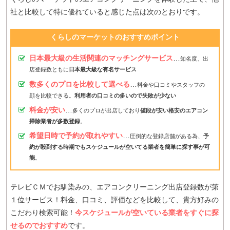
社と比較して特に優れていると感じた点は次のとおりです。
くらしのマーケットのおすすめポイント
日本最大級の生活関連のマッチングサービス
…
知名度、出
店登録数ともに
日本最大級な有名サービス
数多くのプロを比較して選べる
…
料金や口コミやスタッフの
顔を比較できる。
利用者の口コミの多いので失敗が少ない
料金が安い
…
多くのプロが出店しており
値段が安い格安のエアコン
掃除業者が多数登録
。
希望日時で予約が取れやすい
…
圧倒的な登録店舗がある為、
予
約が殺到する時期でもスケジュールが空いてる業者を簡単に探す事が可
能
。
テレビＣＭでお馴染みの、エアコンクリーニング出店登録数が第
１位サービス！料金、口コミ、評価などを比較して、貴方好みの
こだわり検索可能！
今スケジュールが空いている業者をすぐに探
せるのでおすすめ
です。