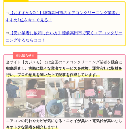
⇒
【おすすめNO.1】陸前高田市のエアコンクリーニング業者お
すすめ1位を今すぐ見る！
⇒
【安い業者に依頼したい方】陸前高田市で安くエアコンクリー
ニングするならココ！
※お知らせ※
当サイト【カジメモ】では全国のエアコンクリーニング業者を
独自に
徹底調査し、
実際に様々な業者でサービスを体験、運営会社に取材を
行い、プロの意見を聞いた上で記事を作成しています。
エアコンの
汚れやカビが気になる・ニオイが臭い・電気代が高い
なら
今オトクな業者を紹介します！