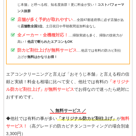
じ本舗」と呼べる程、知名度抜群！更に料金が安い！
コストパフォーマ
ンス抜群
店舗が多く予約が取れやすい
…
全国47都道府県に必ず店舗があ
り
店舗数全国1位
。土日祝日や早朝夜間追加料金なし
全メーカー・全機種対応！
…
掃除実績も多く、掃除の技術力が
高い！
他店で断られたエアコンもOK
防カビ剤仕上げが無料サービス
…
他店では有料の防カビ剤仕
上げが
無料はかなりお得！
エアコンクリーニングと言えば「おそうじ本舗」と言える程の信
頼と実績！料金も相場に比べて安く、他社では有料の
「オリジナ
ル防カビ剤仕上げ」が無料サービス
でお得なので迷ったら絶対に
おすすめです。
＼ 無料サービス ／
◆他社では有料の事が多い
「オリジナル防カビ剤仕上げ」
が
無料
サービス！
（高グレードの防カビチタンコーティングの場合別途
3,300円）