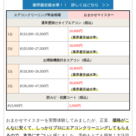
エアコンクリーニング料金相場
おまかせマイスター
通常壁掛けタイプエアコン（税込）
10,800円
1台
約10,000~15,500円
（業界最安値水準）
18,600円
2台
約20,000~27,000円
（業界最安値水準）
お掃除機能付きエアコン（税込）
16,800円
1台
約18,000~26,500円
（業界最安値水準）
30,600円
2台
約36,000~47,000円
（業界最安値水準）
防カビ・抗菌コート（税込）
約3,000円
2,500円
おまかせマイスターを実際体験してみましたが、正直、
価格がこ
んなに安くて、しっかりプロにエアコンクリーニングしてもらえ
るので、本当にすごい
と感じました。予約もとても簡単！大注目