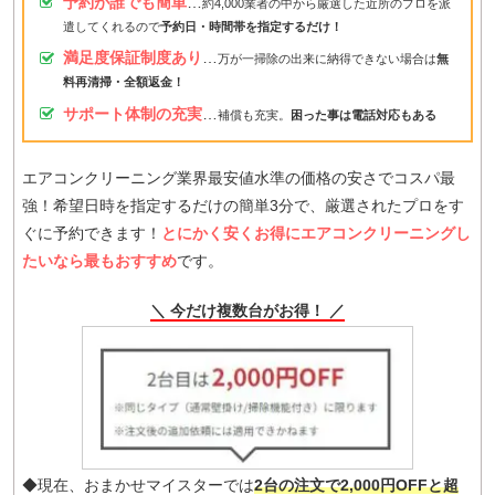
予約が誰でも簡単
…
約4,000業者の中から厳選した近所のプロを派
遣してくれるので
予約日・時間帯を指定するだけ！
満足度保証制度あり
…
万が一掃除の出来に納得できない場合は
無
料再清掃・全額返金！
サポート体制の充実
…
補償も充実。
困った事は電話対応もある
エアコンクリーニング業界最安値水準の価格の安さでコスパ最
強！希望日時を指定するだけの簡単3分で、厳選されたプロをす
ぐに予約できます！
とにかく安くお得にエアコンクリーニングし
たいなら最もおすすめ
です。
＼ 今だけ複数台がお得！ ／
◆現在、おまかせマイスターでは
2台の注文で2,000円OFFと超