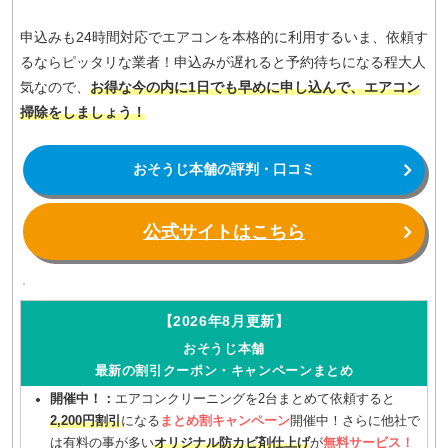
申込みも24時間対応でエアコンを本格的に利用するいま、依頼す
るならピッタリな業者！申込みが遅れると予約待ちになる程大人
気なので、
お得な今の内に1日でも早めに申し込んで、エアコン
掃除をしましょう！
おそうじ本舗の評判・口コミ
公式サイトはこちら
【2026年8月更新】
おそうじ本舗
最新の割引クーポン・キャンペーンまとめ
開催中！：
エアコンクリーニングを2台まとめて依頼すると
2,200円割引
になる
まとめ割キャンペーン
開催中！さらに他社で
は有料の事が多い
オリジナル防カビ剤仕上げ
が
無料サービス！