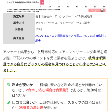
調査対象
栃木県在住のエアコンクリーニング利用経験者
調査方法
クラウドワークス、ランサーズ、ウェブ調査
回答者
105名
みんなはエアコン掃除業者をどう選んでる？都道府県別に
調査報告
調査
アンケート結果から、佐野市対応のエアコンクリーニング業者を選
ぶ際、下記の5つのポイントを元に業者を選ぶことで、
後悔せず満
足できる自分にピッタリの業者を見つけることが出来るのがわかり
ました。
料金が安いか
……極端に安いなど料金相場とかけ離れてい
ないか、
2台申し込む場合は台数割引
はあるか、追加料金
はないか
口コミは良いか
……評判は良いか、スタッフの対応は良い
か、
利用者の満足度
が高いか