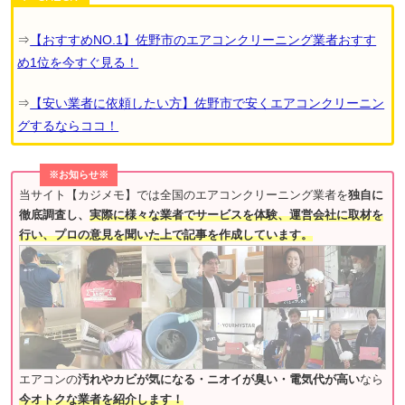
⇒
【おすすめNO.1】佐野市のエアコンクリーニング業者おすす
め1位を今すぐ見る！
⇒
【安い業者に依頼したい方】佐野市で安くエアコンクリーニン
グするならココ！
※お知らせ※
当サイト【カジメモ】では全国のエアコンクリーニング業者を
独自に
徹底調査し、
実際に様々な業者でサービスを体験、運営会社に取材を
行い、プロの意見を聞いた上で記事を作成しています。
エアコンの
汚れやカビが気になる・ニオイが臭い・電気代が高い
なら
今オトクな業者を紹介します！