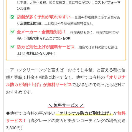
じ本舗」と呼べる程、知名度抜群！更に料金が安い！
コストパフォーマ
ンス抜群
店舗が多く予約が取れやすい
…
全国47都道府県に必ず店舗があ
り
店舗数全国1位
。土日祝日や早朝夜間追加料金なし
全メーカー・全機種対応！
…
掃除実績も多く、掃除の技術力が
高い！
他店で断られたエアコンもOK
防カビ剤仕上げが無料サービス
…
他店では有料の防カビ剤仕
上げが
無料はかなりお得！
エアコンクリーニングと言えば「おそうじ本舗」と言える程の信
頼と実績！料金も相場に比べて安く、他社では有料の
「オリジナ
ル防カビ剤仕上げ」が無料サービス
でお得なので迷ったら絶対に
おすすめです。
＼ 無料サービス ／
◆他社では有料の事が多い
「オリジナル防カビ剤仕上げ」
が
無料
サービス！
（高グレードの防カビチタンコーティングの場合別途
3,300円）