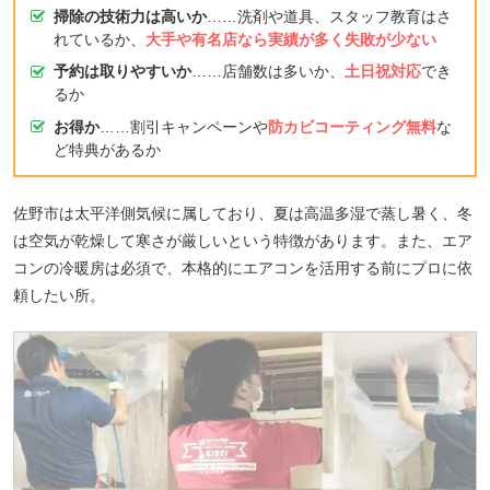
掃除の技術力は高いか
……洗剤や道具、スタッフ教育はさ
れているか、
大手や有名店なら実績が多く失敗が少ない
予約は取りやすいか
……店舗数は多いか、
土日祝対応
でき
るか
お得か
……割引キャンペーンや
防カビコーティング無料
な
ど特典があるか
佐野市は太平洋側気候に属しており、夏は高温多湿で蒸し暑く、冬
は空気が乾燥して寒さが厳しいという特徴があります。また、エア
コンの冷暖房は必須で、本格的にエアコンを活用する前にプロに依
頼したい所。