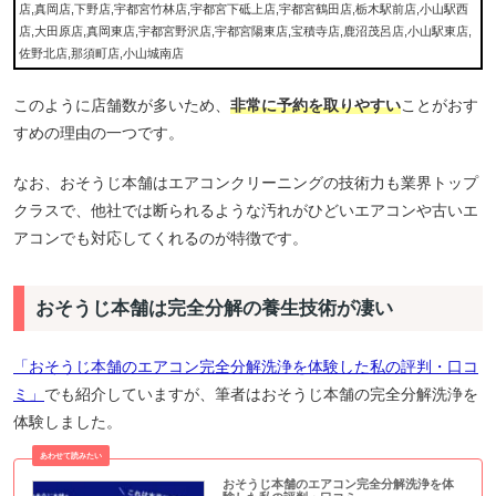
店,真岡店,下野店,宇都宮竹林店,宇都宮下砥上店,宇都宮鶴田店,栃木駅前店,小山駅西
店,大田原店,真岡東店,宇都宮野沢店,宇都宮陽東店,宝積寺店,鹿沼茂呂店,小山駅東店,
佐野北店,那須町店,小山城南店
このように店舗数が多いため、
非常に予約を取りやすい
ことがおす
すめの理由の一つです。
なお、おそうじ本舗はエアコンクリーニングの技術力も業界トップ
クラスで、他社では断られるような汚れがひどいエアコンや古いエ
アコンでも対応してくれるのが特徴です。
おそうじ本舗は完全分解の養生技術が凄い
「おそうじ本舗のエアコン完全分解洗浄を体験した私の評判・口コ
ミ」
でも紹介していますが、筆者はおそうじ本舗の完全分解洗浄を
体験しました。
おそうじ本舗のエアコン完全分解洗浄を体