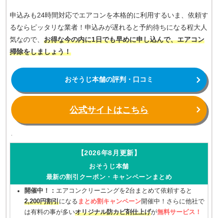
申込みも24時間対応でエアコンを本格的に利用するいま、依頼す
るならピッタリな業者！申込みが遅れると予約待ちになる程大人
気なので、
お得な今の内に1日でも早めに申し込んで、エアコン
掃除をしましょう！
おそうじ本舗の評判・口コミ
公式サイトはこちら
【2026年8月更新】
おそうじ本舗
最新の割引クーポン・キャンペーンまとめ
開催中！：
エアコンクリーニングを2台まとめて依頼すると
2,200円割引
になる
まとめ割キャンペーン
開催中！さらに他社で
は有料の事が多い
オリジナル防カビ剤仕上げ
が
無料サービス！