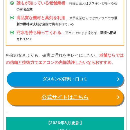
誰もが知っている老舗業者
…
掃除と言えばダスキンと呼べる程
の
有名企業
高品質な機材と薬剤を利用
…
大手企業ならではのノウハウや
最
新の機材や洗剤が全国で共有
されている
汚水を持ち帰ってくれる
…
下水にそのまま流さず、
環境へ配慮
されている
料金の安さよりも、確実に汚れをキレイにしたい、
老舗ならでは
の信頼と技術力でエアコンの内部洗浄したいならおすすめ
。
ダスキンの評判・口コミ
公式サイトはこちら
【2026年8月更新】