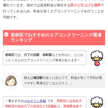
優れています。他社では追加料金が発生する
防カビ仕上げも無料
で
行ってくれるため、料金を安くエアコンクリーニングを行うことが
可能です。
若林区でおすすめのエアコンクリーニング業者
ランキング
若林区
では、
六丁の目駅
、
卸町駅
などを中心に、とにか
くたくさんのエアコンクリーニング業者があります！
例えば
連坊駅
の近くに住んでて、料金が安くて予約が取
りやすい業者はどこなんだろう…。
一番おすすめは
おそうじ本舗
です。
若林区には仙台大
和町店や仙台六丁の目店など3店舗あり、宮城県全体で