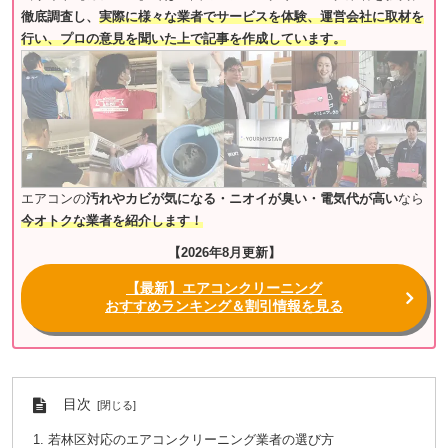
徹底調査し、
実際に様々な業者でサービスを体験、運営会社に取材を
行い、プロの意見を聞いた上で記事を作成しています。
エアコンの
汚れやカビが気になる・ニオイが臭い・電気代が高い
なら
今オトクな業者を紹介します！
【2026年8月更新】
【最新】エアコンクリーニング
おすすめランキング＆割引情報を見る
目次
若林区対応のエアコンクリーニング業者の選び方