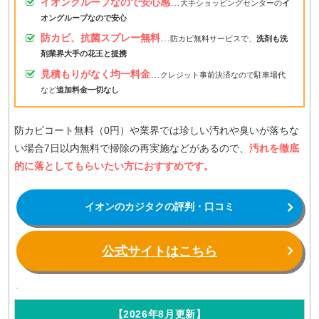
イオングループなので安心感
…
大手ショッピングセンターの
イ
オングループなので安心
防カビ、抗菌スプレー無料
…
防カビ無料サービスで、
洗剤も洗
剤業界大手の花王と提携
見積もりがなく均一料金
…
クレジット事前決済なので駐車場代
など
追加料金一切なし
防カビコート無料（0円）や業界では珍しい汚れや臭いが落ちな
い場合7日以内無料で掃除の再実施などがあるので、
汚れを徹底
的に落としてもらいたい方におすすめです。
イオンのカジタクの評判・口コミ
公式サイトはこちら
【2026年8月更新】