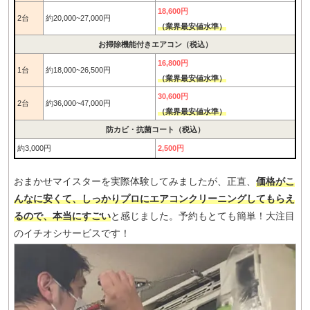
18,600円
2台
約20,000~27,000円
（業界最安値水準）
お掃除機能付きエアコン（税込）
16,800円
1台
約18,000~26,500円
（業界最安値水準）
30,600円
2台
約36,000~47,000円
（業界最安値水準）
防カビ・抗菌コート（税込）
約3,000円
2,500円
おまかせマイスターを実際体験してみましたが、正直、
価格がこ
んなに安くて、しっかりプロにエアコンクリーニングしてもらえ
るので、本当にすごい
と感じました。予約もとても簡単！大注目
のイチオシサービスです！