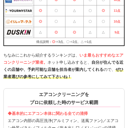
◎
〇
△
〇
◎
11点
◎
〇
△
〇
〇
10点
△
◎
◎
△
△
9点
得点説明：
◎
⇒3点、〇⇒2点、△⇒1点
ちなみにこれから紹介するランキングは、
いま最もおすすめなエア
コンクリーニング業者。
ネット申し込みすると、
自分が住んでる近
くの店舗や、予約可能な店舗を担当者が案内してくれる
ので、
ぜひ
業者選びの参考にしてみて下さいね！
エアコンクリーニングを
プロに依頼した時のサービス範囲
◆基本的にエアコン本体に関わる全ての清掃
エアコン内部の高圧洗浄(アルミフィン、送風ファン)／エアコ
ン外装パネル／フィルター／吹き出し口／ドレンパンの清掃