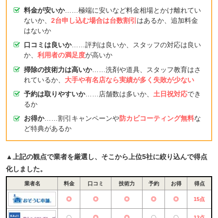
料金が安いか
……極端に安いなど料金相場とかけ離れてい
ないか、
2台申し込む場合は台数割引
はあるか、追加料金
はないか
口コミは良いか
……評判は良いか、スタッフの対応は良い
か、
利用者の満足度
が高いか
掃除の技術力は高いか
……洗剤や道具、スタッフ教育はさ
れているか、
大手や有名店なら実績が多く失敗が少ない
予約は取りやすいか
……店舗数は多いか、
土日祝対応
でき
るか
お得か
……割引キャンペーンや
防カビコーティング無料
な
ど特典があるか
▲上記の観点で業者を厳選し、そこから上位5社に絞り込んで得点
化しました。
業者名
料金
口コミ
技術力
予約
お得
得点
◎
◎
◎
◎
◎
15点
〇
◎
◎
〇
〇
12点