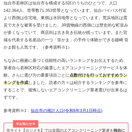
仙台市若林区は仙台市を構成する5区のうちのひとつで、人口
142,364人、世帯数71,353世帯となっています。仙台バイパス付近
より西側は住宅地、東側は水田地帯となっています。荒浜地区は震
災で大きな被害を受けました。JR貨物線の西側には歴史的な町並み
が多くなっていて、商店街は古き良き伝統が残っています。また宮
城を代表する名産品の一つ「笹かま」の手作り体験ができる鐘崎 笹
かま館も人気です。（参考資料※1）
ちなみに根拠に基づく信頼性の高いランキングをお伝えするため、
筆者自ら若林区対応の厳選したエアコンクリーニングサービスを体
験。さらに選び方の重要項目ごとに
点数付けを行っておすすめラン
キングを作成
しました。読者の方々は紹介するランキングを参考に
することで、後悔しないエアコンクリーニング業者選びが出来るは
ずです。
参考資料※1：
仙台市の推計人口(令和6年3月1日時点)
※お知らせ※
当サイト【カジメモ】では全国のエアコンクリーニング業者を
独自に