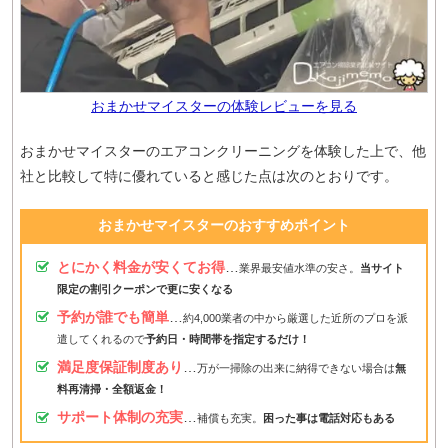
おまかせマイスターの体験レビューを見る
おまかせマイスターのエアコンクリーニングを体験した上で、他
社と比較して特に優れていると感じた点は次のとおりです。
おまかせマイスターのおすすめポイント
とにかく料金が安くてお得
…
業界最安値水準の安さ。
当サイト
限定の割引クーポンで更に安くなる
予約が誰でも簡単
…
約4,000業者の中から厳選した近所のプロを派
遣してくれるので
予約日・時間帯を指定するだけ！
満足度保証制度あり
…
万が一掃除の出来に納得できない場合は
無
料再清掃・全額返金！
サポート体制の充実
…
補償も充実。
困った事は電話対応もある