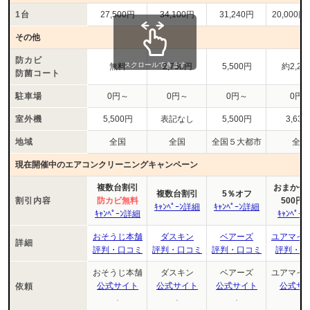
1台
27,500円
34,100円
31,240円
20,000円
その他
防カビ
スクロールできます
無料
2,750円
5,500円
約2,20
防菌コート
駐車場
0円～
0円～
0円～
0円
室外機
5,500円
表記なし
5,500円
3,63
地域
全国
全国
全国５大都市
全国
現在開催中のエアコンクリーニングキャンペーン
複数台割引
おまかせﾏｲ
複数台割引
5％オフ
割引内容
防カビ無料
500円
ｷｬﾝﾍﾟｰﾝ詳細
ｷｬﾝﾍﾟｰﾝ詳細
ｷｬﾝﾍﾟｰﾝ詳細
ｷｬﾝﾍﾟｰ
おそうじ本舗
ダスキン
ベアーズ
ユアマイ
詳細
評判・口コミ
評判・口コミ
評判・口コミ
評判・口
おそうじ本舗
ダスキン
ベアーズ
ユアマイ
公式サイト
公式サイト
公式サイト
公式サ
依頼