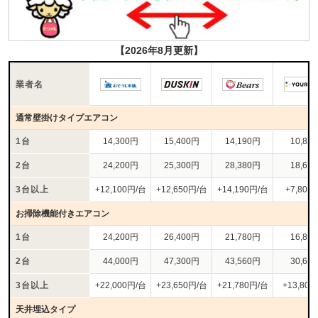
【2026年8月更新】
業者名
通常壁掛けタイプエアコン
1台
14,300円
15,400円
14,190円
10,80
2台
24,200円
25,300円
28,380円
18,60
3台以上
+12,100円/台
+12,650円/台
+14,190円/台
+7,800
お掃除機能付きエアコン
1台
24,200円
26,400円
21,780円
16,80
2台
44,000円
47,300円
43,560円
30,60
3台以上
+22,000円/台
+23,650円/台
+21,780円/台
+13,80
天井埋込タイプ