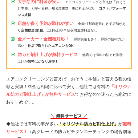
大手なのに料金が安い
…
エアコンクリーニングと言えば「おそう
じ本舗」と呼べる程、知名度抜群！更に料金が安い！
コストパフォーマ
ンス抜群
店舗が多く予約が取れやすい
…
全国47都道府県に必ず店舗があ
り
店舗数全国1位
。土日祝日や早朝夜間追加料金なし
全メーカー・全機種対応！
…
掃除実績も多く、掃除の技術力が
高い！
他店で断られたエアコンもOK
防カビ剤仕上げが無料サービス
…
他店では有料の防カビ剤仕
上げが
無料はかなりお得！
エアコンクリーニングと言えば「おそうじ本舗」と言える程の信
頼と実績！料金も相場に比べて安く、他社では有料の
「オリジナ
ル防カビ剤仕上げ」が無料サービス
でお得なので迷ったら絶対に
おすすめです。
＼ 無料サービス ／
◆他社では有料の事が多い
「オリジナル防カビ剤仕上げ」
が
無料
サービス！
（高グレードの防カビチタンコーティングの場合別途