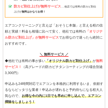
防カビ剤仕上げが無料サービス
…
他店では有料の防カビ剤仕
上げが
無料はかなりお得！
エアコンクリーニングと言えば「おそうじ本舗」と言える程の信
頼と実績！料金も相場に比べて安く、他社では有料の
「オリジナ
ル防カビ剤仕上げ」が無料サービス
でお得なので迷ったら絶対に
おすすめです。
＼ 無料サービス ／
◆他社では有料の事が多い
「オリジナル防カビ剤仕上げ」
が
無料
サービス！
（高グレードの防カビチタンコーティングの場合別途
3,300円）
申込みも24時間対応でエアコンを本格的に利用するいま、依頼す
るならピッタリな業者！申込みが遅れると予約待ちになる程大人
気なので、
お得な今の内に1日でも早めに申し込んで、エアコン
掃除をしましょう！