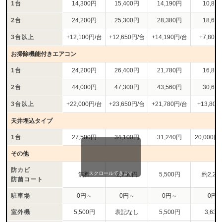
1台
14,300円
15,400円
14,190円
10,80
2台
24,200円
25,300円
28,380円
18,60
3台以上
+12,100円/台
+12,650円/台
+14,190円/台
+7,800
お掃除機能付きエアコン
1台
24,200円
26,400円
21,780円
16,80
2台
44,000円
47,300円
43,560円
30,60
3台以上
+22,000円/台
+23,650円/台
+21,780円/台
+13,80
天井埋込タイプ
1台
27,500円
34,100円
31,240円
20,000円
その他
防カビ
スクロールできます
無料
2,750円
5,500円
約2,20
防菌コート
駐車場
0円～
0円～
0円～
0円
室外機
5,500円
表記なし
5,500円
3,63