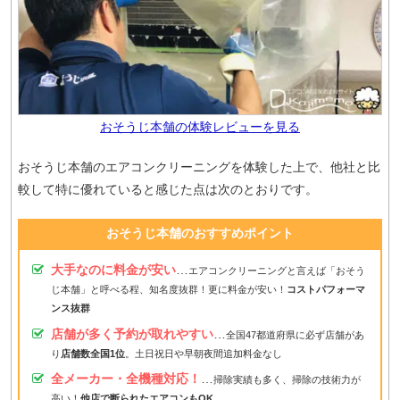
おそうじ本舗の体験レビューを見る
おそうじ本舗のエアコンクリーニングを体験した上で、他社と比
較して特に優れていると感じた点は次のとおりです。
おそうじ本舗のおすすめポイント
大手なのに料金が安い
…
エアコンクリーニングと言えば「おそう
じ本舗」と呼べる程、知名度抜群！更に料金が安い！
コストパフォーマ
ンス抜群
店舗が多く予約が取れやすい
…
全国47都道府県に必ず店舗があ
り
店舗数全国1位
。土日祝日や早朝夜間追加料金なし
全メーカー・全機種対応！
…
掃除実績も多く、掃除の技術力が
高い！
他店で断られたエアコンもOK