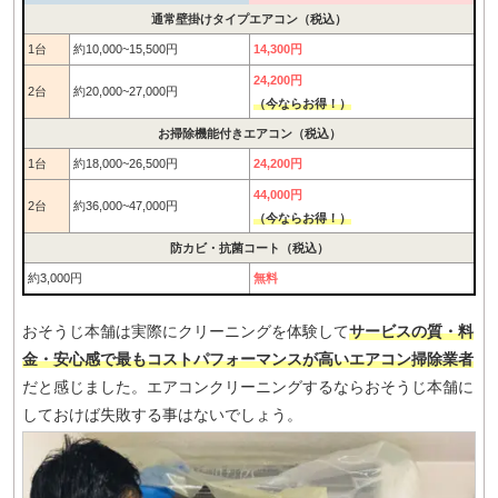
通常壁掛けタイプエアコン（税込）
1台
約10,000~15,500円
14,300円
24,200円
2台
約20,000~27,000円
（今ならお得！）
お掃除機能付きエアコン（税込）
1台
約18,000~26,500円
24,200円
44,000円
2台
約36,000~47,000円
（今ならお得！）
防カビ・抗菌コート（税込）
約3,000円
無料
おそうじ本舗は実際にクリーニングを体験して
サービスの質・料
金・安心感で最もコストパフォーマンスが高いエアコン掃除業者
だと感じました。エアコンクリーニングするならおそうじ本舗に
しておけば失敗する事はないでしょう。