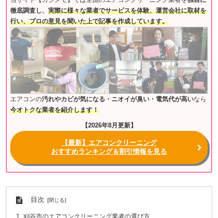
当サイト【カジメモ】では全国のエアコンクリーニング業者を
独自に
徹底調査し、
実際に様々な業者でサービスを体験、運営会社に取材を
行い、プロの意見を聞いた上で記事を作成しています。
エアコンの
汚れやカビが気になる・ニオイが臭い・電気代が高い
なら
今オトクな業者を紹介します！
【2026年8月更新】
【最新】エアコンクリーニング
おすすめランキング＆割引情報を見る
目次
刈谷市のエアコンクリーニング業者の選び方