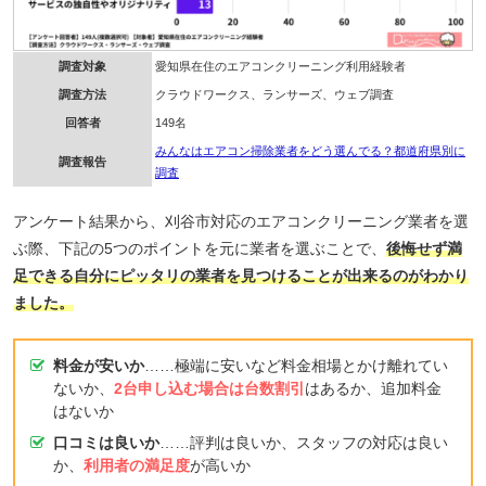
調査対象
愛知県在住のエアコンクリーニング利用経験者
調査方法
クラウドワークス、ランサーズ、ウェブ調査
回答者
149名
みんなはエアコン掃除業者をどう選んでる？都道府県別に
調査報告
調査
アンケート結果から、刈谷市対応のエアコンクリーニング業者を選
ぶ際、下記の5つのポイントを元に業者を選ぶことで、
後悔せず満
足できる自分にピッタリの業者を見つけることが出来るのがわかり
ました。
料金が安いか
……極端に安いなど料金相場とかけ離れてい
ないか、
2台申し込む場合は台数割引
はあるか、追加料金
はないか
口コミは良いか
……評判は良いか、スタッフの対応は良い
か、
利用者の満足度
が高いか