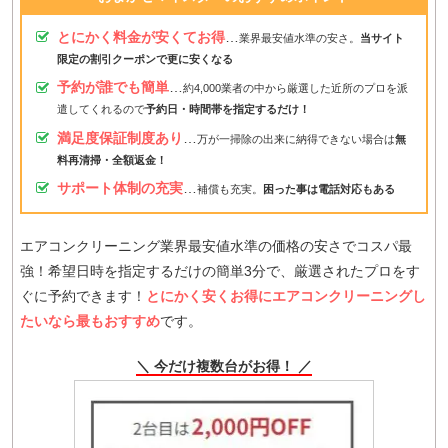
とにかく料金が安くてお得
…
業界最安値水準の安さ。
当サイト
限定の割引クーポンで更に安くなる
予約が誰でも簡単
…
約4,000業者の中から厳選した近所のプロを派
遣してくれるので
予約日・時間帯を指定するだけ！
満足度保証制度あり
…
万が一掃除の出来に納得できない場合は
無
料再清掃・全額返金！
サポート体制の充実
…
補償も充実。
困った事は電話対応もある
エアコンクリーニング業界最安値水準の価格の安さでコスパ最
強！希望日時を指定するだけの簡単3分で、厳選されたプロをす
ぐに予約できます！
とにかく安くお得にエアコンクリーニングし
たいなら最もおすすめ
です。
＼ 今だけ複数台がお得！ ／