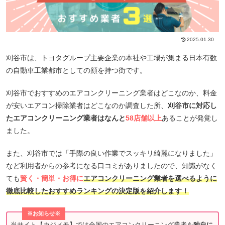
2025.01.30
刈谷市は、トヨタグループ主要企業の本社や工場が集まる日本有数
の自動車工業都市としての顔を持つ街です。
刈谷市でおすすめのエアコンクリーニング業者はどこなのか、料金
が安いエアコン掃除業者はどこなのか調査した所、
刈谷市に対応し
たエアコンクリーニング業者はなんと
58店舗以上
あることが発覚し
ました。
また、刈谷市では「手際の良い作業でスッキリ綺麗になりました」
など利用者からの参考になる口コミがありましたので、知識がなく
ても
賢く・簡単・お得に
エアコンクリーニング業者を選べるように
徹底比較したおすすめランキングの決定版を紹介します！
※お知らせ※