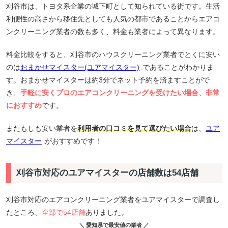
刈谷市は、トヨタ系企業の城下町として知られている街です。生活
利便性の高さから移住先としても人気の都市であることからエアコ
ンクリーニング業者の数も多く、料金も業者によって異なります。
料金比較をすると、刈谷市のハウスクリーニング業者でとくに安い
のは
おまかせマイスター(ユアマイスター)
であることがわかりま
す。おまかせマイスターは約3分でネット予約を済ますことがで
き、
手軽に安くプロのエアコンクリーニングを受けたい場合、非常
におすすめ
です。
またもしも安い業者を
利用者の口コミを見て選びたい場合
は、
ユア
マイスター
がおすすめです！
刈谷市対応のユアマイスターの店舗数は54店舗
刈谷市対応のエアコンクリーニング業者をユアマイスターで調査し
たところ、
全部で54店舗
ありました。
＼ 愛知県で最安値の業者 ／