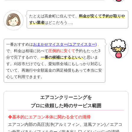
たとえば高倉町に住んでて、
料金が安くて予約が取りや
すい業者
はどこだろう…。
一番おすすめは
おまかせマイスター(ユアマイスター)
で、料金は相場に比べて
圧倒的に安くて
予約もたった3
分で完了するので、
一番の候補にするといい
と思いま
す。刈谷市だけでなく、愛知県全域にもしっかり対応し
ていて、再施行や全額返金の満足補償もあって本当に安
心して利用できます。
エアコンクリーニングを
プロに依頼した時のサービス範囲
◆基本的にエアコン本体に関わる全ての清掃
エアコン内部の高圧洗浄(アルミフィン、送風ファン)／エアコ
ン外装パネル／フィルター／吹き出し口／ドレンパンの清掃