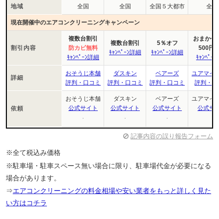
地域
全国
全国
全国５大都市
全国
現在開催中のエアコンクリーニングキャンペーン
複数台割引
おまかせﾏｲ
複数台割引
5％オフ
割引内容
防カビ無料
500円
ｷｬﾝﾍﾟｰﾝ詳細
ｷｬﾝﾍﾟｰﾝ詳細
ｷｬﾝﾍﾟｰﾝ詳細
ｷｬﾝﾍﾟｰ
おそうじ本舗
ダスキン
ベアーズ
ユアマイ
詳細
評判・口コミ
評判・口コミ
評判・口コミ
評判・口
おそうじ本舗
ダスキン
ベアーズ
ユアマイ
公式サイト
公式サイト
公式サイト
公式サ
依頼
記事内容の誤り報告フォーム
※全て税込み価格
※駐車場・駐車スペース無い場合に限り、駐車場代金が必要になる
場合があります。
⇒
エアコンクリーニングの料金相場や安い業者をもっと詳しく見た
い方はコチラ