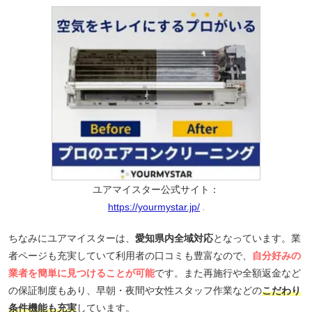
ユアマイスター公式サイト：
https://yourmystar.jp/
ちなみにユアマイスターは、
愛知県内全域対応
となっています。業
者ページも充実していて利用者の口コミも豊富なので、
自分好みの
業者を簡単に見つけることが可能
です。また再施行や全額返金など
の保証制度もあり、早朝・夜間や女性スタッフ作業などの
こだわり
条件機能も充実
しています。