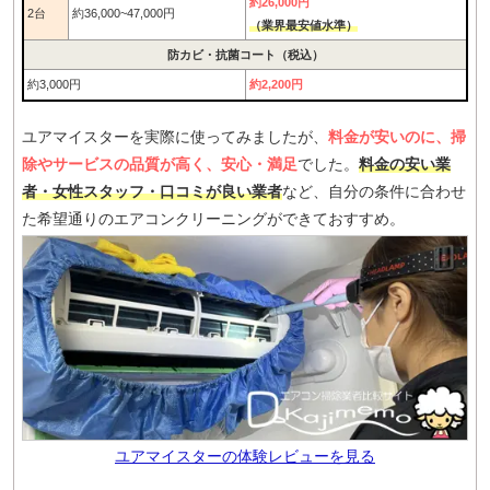
約26,000円
2台
約36,000~47,000円
（業界最安値水準）
防カビ・抗菌コート（税込）
約3,000円
約2,200円
ユアマイスターを実際に使ってみましたが、
料金が安いのに、掃
除やサービスの品質が高く、安心・満足
でした。
料金の安い業
者・女性スタッフ・口コミが良い業者
など、自分の条件に合わせ
た希望通りのエアコンクリーニングができておすすめ。
ユアマイスターの体験レビューを見る