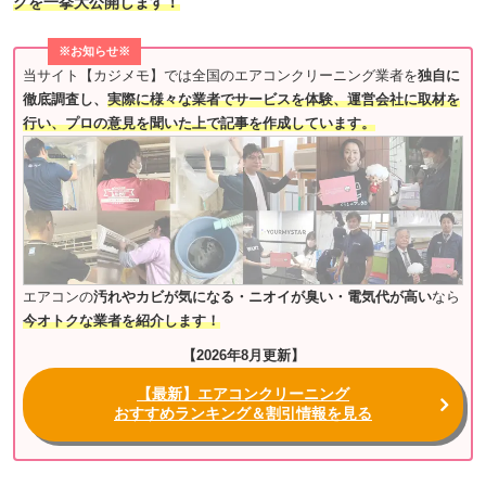
グを一挙大公開します！
※お知らせ※
当サイト【カジメモ】では全国のエアコンクリーニング業者を
独自に
徹底調査し、
実際に様々な業者でサービスを体験、運営会社に取材を
行い、プロの意見を聞いた上で記事を作成しています。
エアコンの
汚れやカビが気になる・ニオイが臭い・電気代が高い
なら
今オトクな業者を紹介します！
【2026年8月更新】
【最新】エアコンクリーニング
おすすめランキング＆割引情報を見る