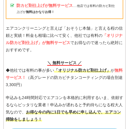
防カビ剤仕上げが無料サービス
…
他店では有料の防カビ剤仕
上げが
無料はかなりお得！
エアコンクリーニングと言えば「おそうじ本舗」と言える程の信
頼と実績！料金も相場に比べて安く、他社では有料の
「オリジナ
ル防カビ剤仕上げ」が無料サービス
でお得なので迷ったら絶対に
おすすめです。
＼ 無料サービス ／
◆他社では有料の事が多い
「オリジナル防カビ剤仕上げ」
が
無料
サービス！
（高グレードの防カビチタンコーティングの場合別途
3,300円）
申込みも24時間対応でエアコンを本格的に利用するいま、依頼す
るならピッタリな業者！申込みが遅れると予約待ちになる程大人
気なので、
お得な今の内に1日でも早めに申し込んで、エアコン
掃除をしましょう！