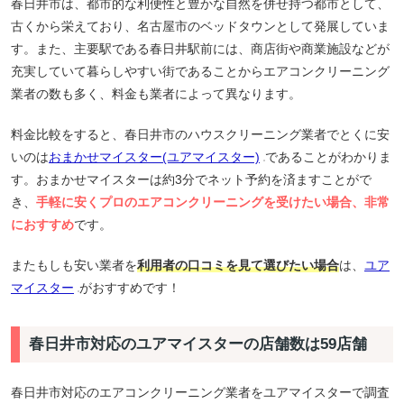
春日井市は、都市的な利便性と豊かな自然を併せ持つ都市として、
古くから栄えており、名古屋市のベッドタウンとして発展していま
す。また、主要駅である春日井駅前には、商店街や商業施設などが
充実していて暮らしやすい街であることからエアコンクリーニング
業者の数も多く、料金も業者によって異なります。
料金比較をすると、春日井市のハウスクリーニング業者でとくに安
いのは
おまかせマイスター(ユアマイスター)
であることがわかりま
す。おまかせマイスターは約3分でネット予約を済ますことがで
き、
手軽に安くプロのエアコンクリーニングを受けたい場合、非常
におすすめ
です。
またもしも安い業者を
利用者の口コミを見て選びたい場合
は、
ユア
マイスター
がおすすめです！
春日井市対応のユアマイスターの店舗数は59店舗
春日井市対応のエアコンクリーニング業者をユアマイスターで調査