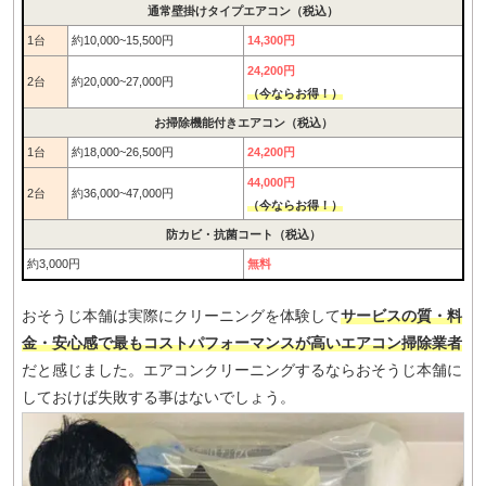
通常壁掛けタイプエアコン（税込）
1台
約10,000~15,500円
14,300円
24,200円
2台
約20,000~27,000円
（今ならお得！）
お掃除機能付きエアコン（税込）
1台
約18,000~26,500円
24,200円
44,000円
2台
約36,000~47,000円
（今ならお得！）
防カビ・抗菌コート（税込）
約3,000円
無料
おそうじ本舗は実際にクリーニングを体験して
サービスの質・料
金・安心感で最もコストパフォーマンスが高いエアコン掃除業者
だと感じました。エアコンクリーニングするならおそうじ本舗に
しておけば失敗する事はないでしょう。