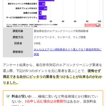
調査対象
愛知県在住のエアコンクリーニング利用経験者
調査方法
クラウドワークス、ランサーズ、ウェブ調査
回答者
149名
みんなはエアコン掃除業者をどう選んでる？都道府県別に
調査報告
調査
アンケート結果から、春日井市対応のエアコンクリーニング業者を
選ぶ際、下記の5つのポイントを元に業者を選ぶことで、
後悔せず
満足できる自分にピッタリの業者を見つけることが出来るのがわか
りました。
料金が安いか
……極端に安いなど料金相場とかけ離れてい
ないか、
2台申し込む場合は台数割引
はあるか、追加料金