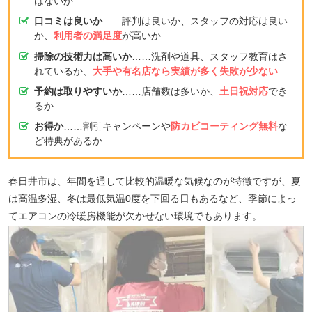
はないか
口コミは良いか
……評判は良いか、スタッフの対応は良い
か、
利用者の満足度
が高いか
掃除の技術力は高いか
……洗剤や道具、スタッフ教育はさ
れているか、
大手や有名店なら実績が多く失敗が少ない
予約は取りやすいか
……店舗数は多いか、
土日祝対応
でき
るか
お得か
……割引キャンペーンや
防カビコーティング無料
な
ど特典があるか
春日井市は、年間を通して比較的温暖な気候なのが特徴ですが、夏
は高温多湿、冬は最低気温0度を下回る日もあるなど、季節によっ
てエアコンの冷暖房機能が欠かせない環境でもあります。