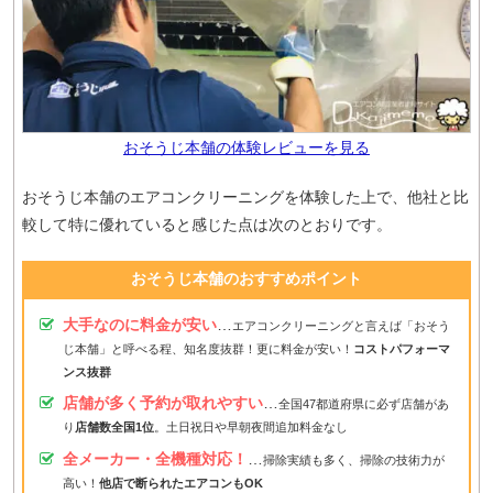
おそうじ本舗の体験レビューを見る
おそうじ本舗のエアコンクリーニングを体験した上で、他社と比
較して特に優れていると感じた点は次のとおりです。
おそうじ本舗のおすすめポイント
大手なのに料金が安い
…
エアコンクリーニングと言えば「おそう
じ本舗」と呼べる程、知名度抜群！更に料金が安い！
コストパフォーマ
ンス抜群
店舗が多く予約が取れやすい
…
全国47都道府県に必ず店舗があ
り
店舗数全国1位
。土日祝日や早朝夜間追加料金なし
全メーカー・全機種対応！
…
掃除実績も多く、掃除の技術力が
高い！
他店で断られたエアコンもOK