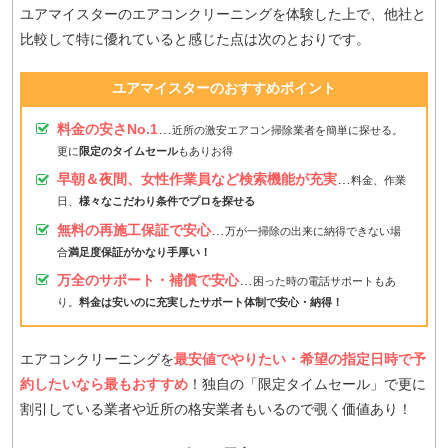
ユアマイスターのエアコンクリーニングを体験した上で、他社と
比較して特に優れていると感じた点は次のとおりです。
ユアマイスターのおすすめポイント
料金の安さNo.1
…
近所の激安エアコン掃除業者を簡単に探せる。
更に
限定のタイムセール
もありお得
早朝＆夜間、女性作業員など検索機能が充実
…
料金、作業
日、
様々なこだわり条件でプロを探せる
無料の再施工保証で安心
…
万が一掃除の出来に納得できない場
合
満足度保証がかなり手厚い！
万全のサポート・補償で安心
…
困った時の電話サポートもあ
り。
料金は安いのに充実したサポート体制で安心・納得！
エアコンクリーニングを
最安値でやりたい・希望の指定日時で予
約したいなら最もおすすめ
！独自の「限定タイムセール」で更に
割引している業者や近所の格安業者もいるので覗く価値あり！