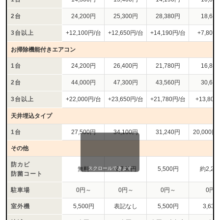
2台
24,200円
25,300円
28,380円
18,60
3台以上
+12,100円/台
+12,650円/台
+14,190円/台
+7,800
お掃除機能付きエアコン
1台
24,200円
26,400円
21,780円
16,80
2台
44,000円
47,300円
43,560円
30,60
3台以上
+22,000円/台
+23,650円/台
+21,780円/台
+13,80
天井埋込タイプ
1台
27,500円
34,100円
31,240円
20,000円
その他
防カビ
スクロールできます
無料
2,750円
5,500円
約2,20
防菌コート
駐車場
0円～
0円～
0円～
0円
室外機
5,500円
表記なし
5,500円
3,63