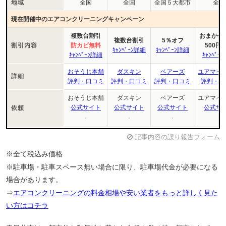
地域
全国
全国
全国５大都市
全国
現在開催中のエアコンクリーニングキャンペーン
複数台割引
おまかせﾏｲ
複数台割引
5％オフ
割引内容
防カビ無料
500円
ｷｬﾝﾍﾟｰﾝ詳細
ｷｬﾝﾍﾟｰﾝ詳細
ｷｬﾝﾍﾟｰﾝ詳細
ｷｬﾝﾍﾟｰ
おそうじ本舗
ダスキン
ベアーズ
ユアマイ
詳細
評判・口コミ
評判・口コミ
評判・口コミ
評判・口
おそうじ本舗
ダスキン
ベアーズ
ユアマイ
公式サイト
公式サイト
公式サイト
公式サ
依頼
記事内容の誤り報告フォーム
※全て税込み価格
※駐車場・駐車スペース無い場合に限り、駐車場代金が必要になる
場合があります。
⇒
エアコンクリーニングの料金相場や安い業者をもっと詳しく見た
い方はコチラ