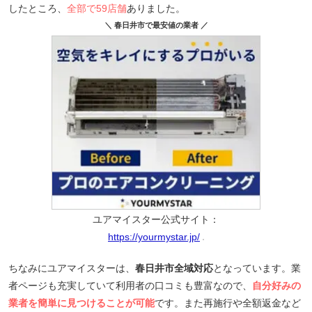
したところ、
全部で59店舗
ありました。
＼ 春日井市で最安値の業者 ／
ユアマイスター公式サイト：
https://yourmystar.jp/
ちなみにユアマイスターは、
春日井市全域対応
となっています。業
者ページも充実していて利用者の口コミも豊富なので、
自分好みの
業者を簡単に見つけることが可能
です。また再施行や全額返金など