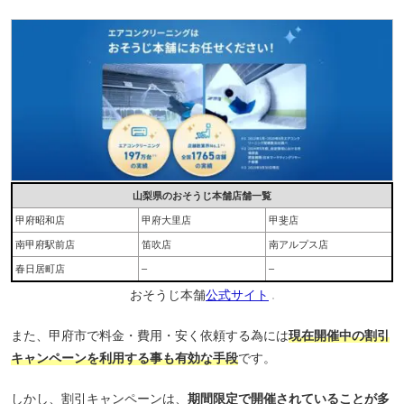
山梨県のおそうじ本舗店舗一覧
甲府昭和店
甲府大里店
甲斐店
南甲府駅前店
笛吹店
南アルプス店
春日居町店
–
–
おそうじ本舗
公式サイト
また、甲府市で料金・費用・安く依頼する為には
現在開催中の割引
キャンペーンを利用する事も有効な手段
です。
しかし、割引キャンペーンは、
期間限定で開催されていることが多