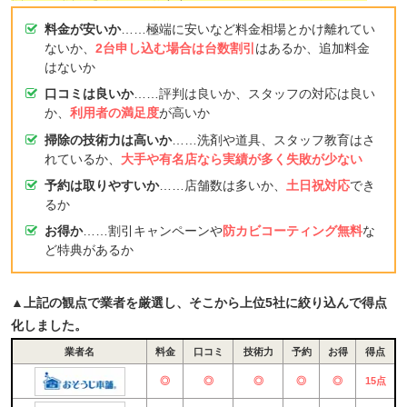
料金が安いか
……極端に安いなど料金相場とかけ離れてい
ないか、
2台申し込む場合は台数割引
はあるか、追加料金
はないか
口コミは良いか
……評判は良いか、スタッフの対応は良い
か、
利用者の満足度
が高いか
掃除の技術力は高いか
……洗剤や道具、スタッフ教育はさ
れているか、
大手や有名店なら実績が多く失敗が少ない
予約は取りやすいか
……店舗数は多いか、
土日祝対応
でき
るか
お得か
……割引キャンペーンや
防カビコーティング無料
な
ど特典があるか
▲上記の観点で業者を厳選し、そこから上位5社に絞り込んで得点
化しました。
業者名
料金
口コミ
技術力
予約
お得
得点
◎
◎
◎
◎
◎
15点