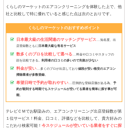
くらしのマーケットのエアコンクリーニングを体験した上で、他
社と比較して特に優れていると感じた点は次のとおりです。
くらしのマーケットのおすすめポイント
日本最大級の生活関連のマッチングサービス
…
知名度、出
店登録数ともに
日本最大級な有名サービス
数多くのプロを比較して選べる
…
料金や口コミやスタッフの
顔を比較できる。
利用者の口コミの多いので失敗が少ない
料金が安い
…
多くのプロが出店しており
値段が安い格安のエアコン
掃除業者が多数登録
。
希望日時で予約が取れやすい
…
圧倒的な登録店舗がある為、
予
約が殺到する時期でもスケジュールが空いてる業者を簡単に探す事が可
能
。
テレビＣＭでお馴染みの、エアコンクリーニング出店登録数が第
１位サービス！料金、口コミ、評価などを比較して、貴方好みの
こだわり検索可能！
今スケジュールが空いている業者をすぐに探