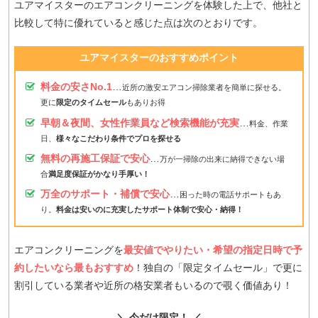
ユアマイスターのエアコンクリーニングを体験した上で、他社と
比較して特に優れていると感じた点は次のとおりです。
ユアマイスターのおすすめポイント
料金の安さNo.1
…
近所の激安エアコン掃除業者を簡単に探せる。
更に
限定のタイムセール
もありお得
早朝＆夜間、女性作業員など検索機能が充実
…
料金、作業
日、
様々なこだわり条件でプロを探せる
無料の再施工保証で安心
…
万が一掃除の出来に納得できない場
合
満足度保証がかなり手厚い！
万全のサポート・補償で安心
…
困った時の電話サポートもあ
り。
料金は安いのに充実したサポート体制で安心・納得！
エアコンクリーニングを
最安値でやりたい・希望の指定日時で予
約したいなら最もおすすめ
！独自の「限定タイムセール」で更に
割引している業者や近所の格安業者もいるので覗く価値あり！
＼ 今だけ限定！ ／