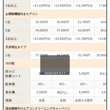
3台以上
+12,100円/台
+12,650円/台
+14,190円/台
+7,800
お掃除機能付きエアコン
1台
24,200円
26,400円
21,780円
16,80
2台
44,000円
47,300円
43,560円
30,60
3台以上
+22,000円/台
+23,650円/台
+21,780円/台
+13,80
天井埋込タイプ
1台
27,500円
34,100円
31,240円
20,000円
その他
防カビ
スクロールできます
無料
2,750円
5,500円
約2,20
防菌コート
駐車場
0円～
0円～
0円～
0円
室外機
5,500円
表記なし
5,500円
3,63
地域
全国
全国
全国５大都市
全国
現在開催中のエアコンクリーニングキャンペーン