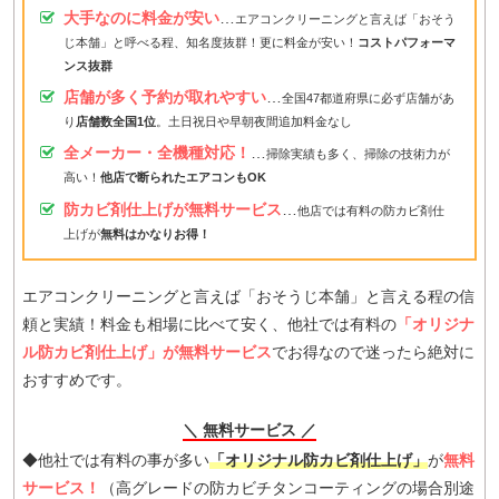
大手なのに料金が安い
…
エアコンクリーニングと言えば「おそう
じ本舗」と呼べる程、知名度抜群！更に料金が安い！
コストパフォーマ
ンス抜群
店舗が多く予約が取れやすい
…
全国47都道府県に必ず店舗があ
り
店舗数全国1位
。土日祝日や早朝夜間追加料金なし
全メーカー・全機種対応！
…
掃除実績も多く、掃除の技術力が
高い！
他店で断られたエアコンもOK
防カビ剤仕上げが無料サービス
…
他店では有料の防カビ剤仕
上げが
無料はかなりお得！
エアコンクリーニングと言えば「おそうじ本舗」と言える程の信
頼と実績！料金も相場に比べて安く、他社では有料の
「オリジナ
ル防カビ剤仕上げ」が無料サービス
でお得なので迷ったら絶対に
おすすめです。
＼ 無料サービス ／
◆他社では有料の事が多い
「オリジナル防カビ剤仕上げ」
が
無料
サービス！
（高グレードの防カビチタンコーティングの場合別途