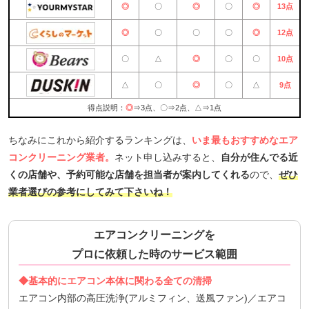
◎
〇
◎
〇
◎
13点
◎
〇
〇
〇
◎
12点
〇
△
◎
〇
〇
10点
△
〇
◎
〇
△
9点
得点説明：
◎
⇒3点、〇⇒2点、△⇒1点
ちなみにこれから紹介するランキングは、
いま最もおすすめなエア
コンクリーニング業者。
ネット申し込みすると、
自分が住んでる近
くの店舗や、予約可能な店舗を担当者が案内してくれる
ので、
ぜひ
業者選びの参考にしてみて下さいね！
エアコンクリーニングを
プロに依頼した時のサービス範囲
◆基本的にエアコン本体に関わる全ての清掃
エアコン内部の高圧洗浄(アルミフィン、送風ファン)／エアコ