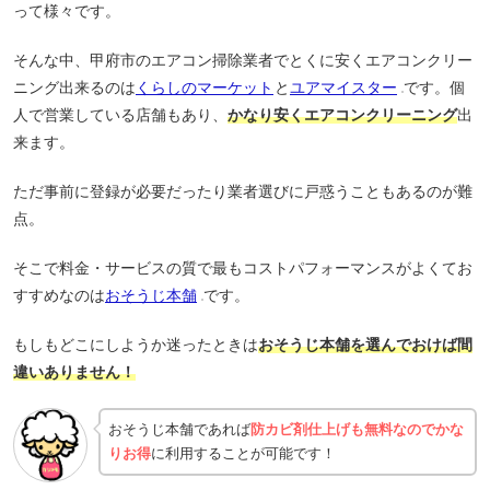
って様々です。
そんな中、甲府市のエアコン掃除業者でとくに安くエアコンクリー
ニング出来るのは
くらしのマーケット
と
ユアマイスター
です。個
人で営業している店舗もあり、
かなり安くエアコンクリーニング
出
来ます。
ただ事前に登録が必要だったり業者選びに戸惑うこともあるのが難
点。
そこで料金・サービスの質で最もコストパフォーマンスがよくてお
すすめなのは
おそうじ本舗
です。
もしもどこにしようか迷ったときは
おそうじ本舗を選んでおけば間
違いありません！
おそうじ本舗であれば
防カビ剤仕上げも無料なのでかな
りお得
に利用することが可能です！