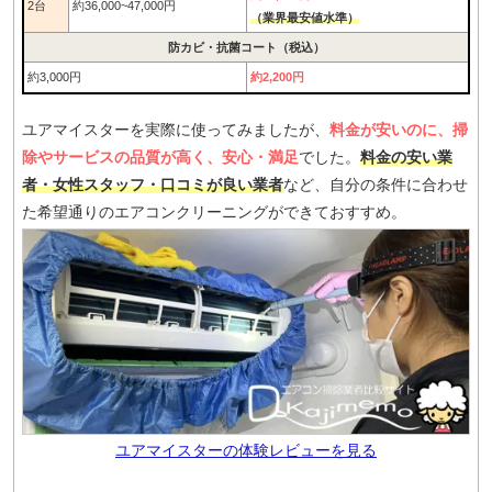
2台
約36,000~47,000円
（業界最安値水準）
防カビ・抗菌コート（税込）
約3,000円
約2,200円
ユアマイスターを実際に使ってみましたが、
料金が安いのに、掃
除やサービスの品質が高く、安心・満足
でした。
料金の安い業
者・女性スタッフ・口コミが良い業者
など、自分の条件に合わせ
た希望通りのエアコンクリーニングができておすすめ。
ユアマイスターの体験レビューを見る