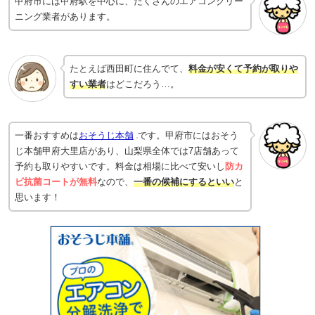
甲府市には甲府駅を中心に、たくさんのエアコンクリー
ニング業者があります。
たとえば西田町に住んでて、
料金が安くて予約が取りや
すい業者
はどこだろう…。
一番おすすめは
おそうじ本舗
です。甲府市にはおそう
じ本舗甲府大里店があり、山梨県全体では7店舗あって
予約も取りやすいです。料金は相場に比べて安いし
防カ
ビ抗菌コートが無料
なので、
一番の候補にするといい
と
思います！