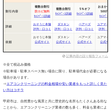
複数台割引
おまかせﾏｲ
複数台割引
5％オフ
割引内容
防カビ無料
500円
ｷｬﾝﾍﾟｰﾝ詳細
ｷｬﾝﾍﾟｰﾝ詳細
ｷｬﾝﾍﾟｰﾝ詳細
ｷｬﾝﾍﾟｰ
おそうじ本舗
ダスキン
ベアーズ
ユアマイ
詳細
評判・口コミ
評判・口コミ
評判・口コミ
評判・口
おそうじ本舗
ダスキン
ベアーズ
ユアマイ
公式サイト
公式サイト
公式サイト
公式サ
依頼
記事内容の誤り報告フォーム
※全て税込み価格
※駐車場・駐車スペース無い場合に限り、駐車場代金が必要になる
場合があります。
⇒
エアコンクリーニングの料金相場や安い業者をもっと詳しく見た
い方はコチラ
甲府市は、自然豊かな風景と共に歴史的な名所もたくさんある街な
ことから、エアコンクリーニング業者の数も多く、料金も業者によ