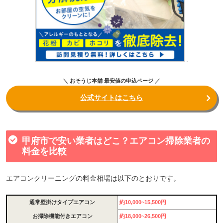
＼ おそうじ本舗 最安値の申込ページ ／
公式サイトはこちら
甲府市で安い業者はどこ？エアコン掃除業者の
料金を比較
エアコンクリーニングの料金相場は以下のとおりです。
通常壁掛けタイプエアコン
約10,000~15,500円
お掃除機能付きエアコン
約18,000~26,500円