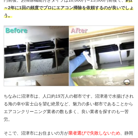
円前後、お掃除機能付きタイプは18,000円～23,000円前後で、
約1
～2年に1回の頻度でプロにエアコン掃除を依頼するのが良いでしょ
う。
ちなみに沼津市は、人口約19万人の都市です。沼津港で水揚げされ
る海の幸や富士山を望む絶景など、魅力の多い都市であることから
エアコンクリーニング業者の数も多く、良い業者を探すのも一苦
労。
そこで、沼津市にお住まいの方が
業者選びで失敗しないため
、静岡