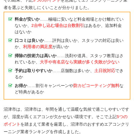
者を選ぶと失敗しにくいことが分かりました。
料金が安いか
……極端に安いなど料金相場とかけ離れてい
ないか、
2台申し込む場合は台数割引
はあるか、追加料金
はないか
口コミは良いか
……評判は良いか、スタッフの対応は良い
か、
利用者の満足度
が高いか
掃除の技術力は高いか
……洗剤や道具、スタッフ教育はさ
れているか、
大手や有名店なら実績が多く失敗が少ない
予約は取りやすいか
……店舗数は多いか、
土日祝対応
でき
るか
お得か
……割引キャンペーンや
防カビコーティング無料
な
ど特典があるか
沼津市は、沼津市は、年間を通して温暖な気候で過ごしやすいです
が、湿度が高くエアコンが欠かせない環境です。そこで上記
5つの
ポイント
を踏まえて業者を厳選し、沼津市のおすすめエアコンクリ
ーニング業者ランキングを作成しました。