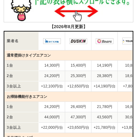
【2026年8月更新】
業者名
通常壁掛けタイプエアコン
1台
14,300円
15,400円
14,190円
10,80
2台
24,200円
25,300円
28,380円
18,60
3台以上
+12,100円/台
+12,650円/台
+14,190円/台
+7,800
お掃除機能付きエアコン
1台
24,200円
26,400円
21,780円
16,80
2台
44,000円
47,300円
43,560円
30,60
3台以上
+22,000円/台
+23,650円/台
+21,780円/台
+13,80