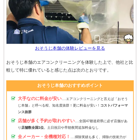
おそうじ本舗の体験レビューを見る
おそうじ本舗のエアコンクリーニングを体験した上で、他社と比
較して特に優れていると感じた点は次のとおりです。
おそうじ本舗のおすすめポイント
大手なのに料金が安い
…
エアコンクリーニングと言えば「おそう
じ本舗」と呼べる程、知名度抜群！更に料金が安い！
コストパフォーマ
ンス抜群
店舗が多く予約が取れやすい
…
全国47都道府県に必ず店舗があ
り
店舗数全国1位
。土日祝日や早朝夜間追加料金なし
全メーカー・全機種対応！
…
掃除実績も多く、掃除の技術力が