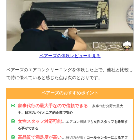
ベアーズの体験レビューを見る
ベアーズのエアコンクリーニングを体験した上で、他社と比較し
て特に優れていると感じた点は次のとおりです。
ベアーズのおすすめポイント
家事代行の最大手なので信頼できる
…
家事代行分野の最大
手。
日本のパイオニア的企業で安心
女性スタッフ対応可能
…
エアコン掃除でも
女性スタッフを希望す
る事ができる
高品質で満足度が高い
…
技術力が高く
コールセンターによるアフ