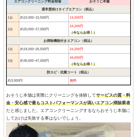
エアコンクリーニング料金相場
おそうじ本舗
通常壁掛けタイプエアコン（税込）
1台
約10,000~15,500円
14,300円
24,200円
2台
約20,000~27,000円
（今ならお得！）
お掃除機能付きエアコン（税込）
1台
約18,000~26,500円
24,200円
44,000円
2台
約36,000~47,000円
（今ならお得！）
防カビ・抗菌コート（税込）
約3,000円
無料
おそうじ本舗は実際にクリーニングを体験して
サービスの質・料
金・安心感で最もコストパフォーマンスが高いエアコン掃除業者
だと感じました。エアコンクリーニングするならおそうじ本舗に
しておけば失敗する事はないでしょう。