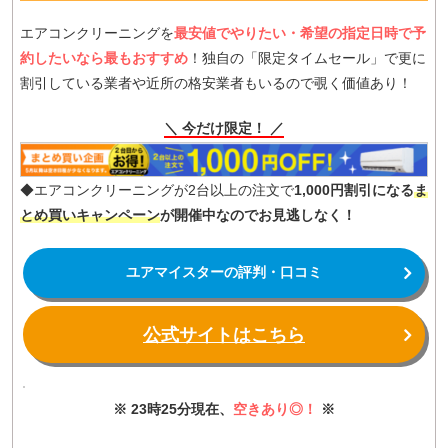
エアコンクリーニングを
最安値でやりたい・希望の指定日時で予
約したいなら最もおすすめ
！独自の「限定タイムセール」で更に
割引している業者や近所の格安業者もいるので覗く価値あり！
＼ 今だけ限定！ ／
◆エアコンクリーニングが2台以上の注文で
1,000円割引になる
ま
とめ買いキャンペーン
が開催中なのでお見逃しなく！
ユアマイスターの評判・口コミ
公式サイトはこちら
※ 23時25分現在、
空きあり◎！
※