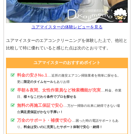
ユアマイスターの体験レビューを見る
ユアマイスターのエアコンクリーニングを体験した上で、他社と
比較して特に優れていると感じた点は次のとおりです。
ユアマイスターのおすすめポイント
料金の安さNo.1
…
近所の激安エアコン掃除業者を簡単に探せる。
更に
限定のタイムセール
もありお得
早朝＆夜間、女性作業員など検索機能が充実
…
料金、作業
日、
様々なこだわり条件でプロを探せる
無料の再施工保証で安心
…
万が一掃除の出来に納得できない場
合
満足度保証がかなり手厚い！
万全のサポート・補償で安心
…
困った時の電話サポートもあ
り。
料金は安いのに充実したサポート体制で安心・納得！