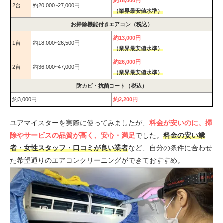
約16,000円
2台
約20,000~27,000円
（業界最安値水準）
お掃除機能付きエアコン（税込）
約13,000円
1台
約18,000~26,500円
（業界最安値水準）
約26,000円
2台
約36,000~47,000円
（業界最安値水準）
防カビ・抗菌コート（税込）
約3,000円
約2,200円
ユアマイスターを実際に使ってみましたが、
料金が安いのに、掃
除やサービスの品質が高く、安心・満足
でした。
料金の安い業
者・女性スタッフ・口コミが良い業者
など、自分の条件に合わせ
た希望通りのエアコンクリーニングができておすすめ。