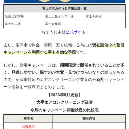
富士市のおそうじ本舗店舗一覧
新富士駅前店
富士広見インター店
富士今泉店
富士中央店
富士青葉店
–
おそうじ本舗
公式サイト
また、沼津市で料金・費用・安く依頼する為には
現在開催中の割引
キャンペーンを利用する事も有効な手段
です。
しかし、割引キャンペーンは、
期間限定で開催されていることが多
く、見逃しやすい、探すのが大変・見つけづらい
などの難点がある
ので、沼津市対応のエアコンクリーニング業者の最新割引キャンペ
ーン情報を一覧表でまとめました。
【2026年8月更新】
大手エアコンクリーニング業者
今月のキャンペーン開催状況の比較表
業者名
割引内容
お得度◎