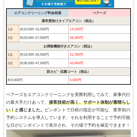
エアコンクリーニング料金相場
ベアーズ
通常壁掛けタイプエアコン（税込）
1台
約10,000~15,500円
14,190円
2台
約20,000~27,000円
28,380円
お掃除機能付きエアコン（税込）
1台
約18,000~26,500円
21,780円
2台
約36,000~47,000円
43,560円
防カビ・抗菌コート（税込）
約3,000円
5,500円
ベアーズをエアコンクリーニングを実際利用してみて、家事代行
の最大手だけあって、
接客技術が高く、サポート体制が素晴らし
い！
と感じました。
ピンポントで日程の指定が可能な、業界初の
予約システムを導入しています。それを利用することで予約可能
な日がピンポイントで表示され、その場で予約を確定できます！