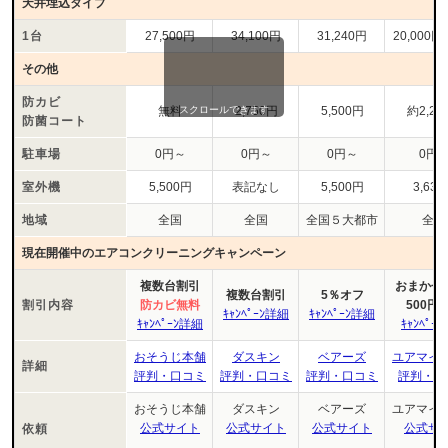
天井埋込タイプ
1台
27,500円
34,100円
31,240円
20,000円
その他
防カビ
スクロールできます
無料
2,750円
5,500円
約2,20
防菌コート
駐車場
0円～
0円～
0円～
0円
室外機
5,500円
表記なし
5,500円
3,63
地域
全国
全国
全国５大都市
全国
現在開催中のエアコンクリーニングキャンペーン
複数台割引
おまかせﾏｲ
複数台割引
5％オフ
割引内容
防カビ無料
500円
ｷｬﾝﾍﾟｰﾝ詳細
ｷｬﾝﾍﾟｰﾝ詳細
ｷｬﾝﾍﾟｰﾝ詳細
ｷｬﾝﾍﾟｰ
おそうじ本舗
ダスキン
ベアーズ
ユアマイ
詳細
評判・口コミ
評判・口コミ
評判・口コミ
評判・口
おそうじ本舗
ダスキン
ベアーズ
ユアマイ
公式サイト
公式サイト
公式サイト
公式サ
依頼