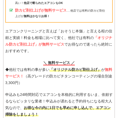
高い！
他店で断られたエアコンもOK
防カビ剤仕上げが無料サービス
…
他店では有料の防カビ剤仕
上げが
無料はかなりお得！
エアコンクリーニングと言えば「おそうじ本舗」と言える程の信
頼と実績！料金も相場に比べて安く、他社では有料の
「オリジナ
ル防カビ剤仕上げ」が無料サービス
でお得なので迷ったら絶対に
おすすめです。
＼ 無料サービス ／
◆他社では有料の事が多い
「オリジナル防カビ剤仕上げ」
が
無料
サービス！
（高グレードの防カビチタンコーティングの場合別途
3,300円）
申込みも24時間対応でエアコンを本格的に利用するいま、依頼す
るならピッタリな業者！申込みが遅れると予約待ちになる程大人
気なので、
お得な今の内に1日でも早めに申し込んで、エアコン
掃除をしましょう！