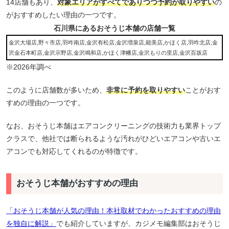
14店舗もあり、
対象エリアがすべてでありつつ予約が取りやすい
の
がおすすめしたい理由の一つです。
石川県にあるおそうじ本舗の店舗一覧
金沢大場店,野々市店,羽咋南店,金沢有松店,金沢増泉店,能美店,かほく店,羽咋北店,金
沢金石本町店,金沢示野店,金沢鳴和店,かほく津幡店,金沢もりの里店,金沢百坂店
※2026年調べ
このように店舗数が多いため、
非常に予約を取りやすい
ことがおす
すめの理由の一つです。
なお、おそうじ本舗はエアコンクリーニングの技術力も業界トップ
クラスで、他社では断られるような汚れがひどいエアコンや古いエ
アコンでも対応してくれるのが特徴です。
おそうじ本舗がおすすめの理由
「おそうじ本舗が人気の理由！本社取材でわかったおすすめの理由
を独自に解説」
でも紹介していますが、カジメモ編集部はおそうじ