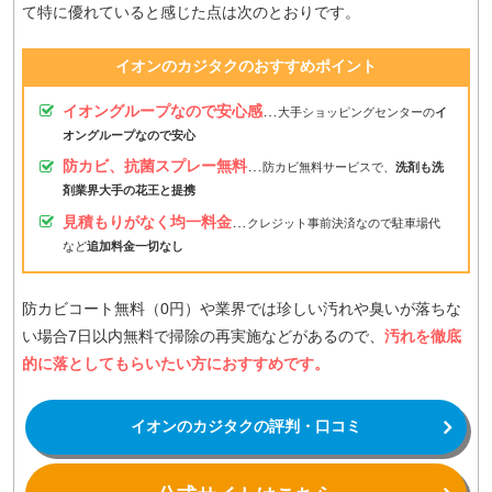
て特に優れていると感じた点は次のとおりです。
イオンのカジタクのおすすめポイント
イオングループなので安心感
…
大手ショッピングセンターの
イ
オングループなので安心
防カビ、抗菌スプレー無料
…
防カビ無料サービスで、
洗剤も洗
剤業界大手の花王と提携
見積もりがなく均一料金
…
クレジット事前決済なので駐車場代
など
追加料金一切なし
防カビコート無料（0円）や業界では珍しい汚れや臭いが落ちな
い場合7日以内無料で掃除の再実施などがあるので、
汚れを徹底
的に落としてもらいたい方におすすめです。
イオンのカジタクの評判・口コミ