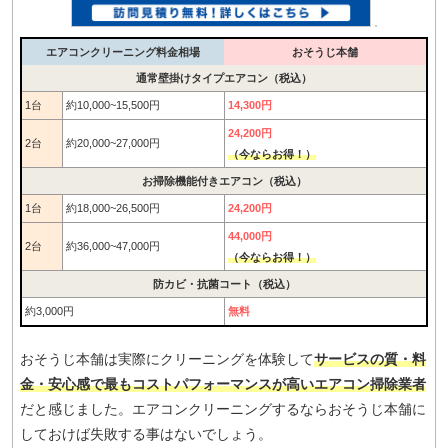
エアコンクリーニング料金相場
おそうじ本舗
通常壁掛けタイプエアコン（税込）
1台
約10,000~15,500円
14,300円
24,200円
2台
約20,000~27,000円
（今ならお得！）
お掃除機能付きエアコン（税込）
1台
約18,000~26,500円
24,200円
44,000円
2台
約36,000~47,000円
（今ならお得！）
防カビ・抗菌コート（税込）
約3,000円
無料
おそうじ本舗は実際にクリーニングを体験して
サービスの質・料
金・安心感で最もコストパフォーマンスが高いエアコン掃除業者
だと感じました。エアコンクリーニングするならおそうじ本舗に
しておけば失敗する事はないでしょう。