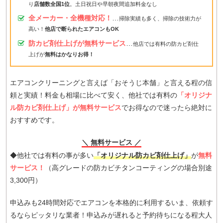
り
店舗数全国1位
。土日祝日や早朝夜間追加料金なし
全メーカー・全機種対応！
…
掃除実績も多く、掃除の技術力が
高い！
他店で断られたエアコンもOK
防カビ剤仕上げが無料サービス
…
他店では有料の防カビ剤仕
上げが
無料はかなりお得！
エアコンクリーニングと言えば「おそうじ本舗」と言える程の信
頼と実績！料金も相場に比べて安く、他社では有料の
「オリジナ
ル防カビ剤仕上げ」が無料サービス
でお得なので迷ったら絶対に
おすすめです。
＼ 無料サービス ／
◆他社では有料の事が多い
「オリジナル防カビ剤仕上げ」
が
無料
サービス！
（高グレードの防カビチタンコーティングの場合別途
3,300円）
申込みも24時間対応でエアコンを本格的に利用するいま、依頼す
るならピッタリな業者！申込みが遅れると予約待ちになる程大人