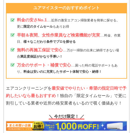
ユアマイスターのおすすめポイント
料金の安さNo.1
…
近所の激安エアコン掃除業者を簡単に探せる。
更に
限定のタイムセール
もありお得
早朝＆夜間、女性作業員など検索機能が充実
…
料金、作業
日、
様々なこだわり条件でプロを探せる
無料の再施工保証で安心
…
万が一掃除の出来に納得できない場
合
満足度保証がかなり手厚い！
万全のサポート・補償で安心
…
困った時の電話サポートもあ
り。
料金は安いのに充実したサポート体制で安心・納得！
エアコンクリーニングを
最安値でやりたい・希望の指定日時で予
約したいなら最もおすすめ
！独自の「限定タイムセール」で更に
割引している業者や近所の格安業者もいるので覗く価値あり！
＼ 今だけ限定！ ／