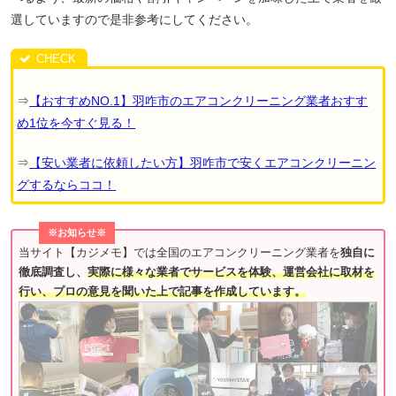
選していますので是非参考にしてください。
⇒
【おすすめNO.1】羽咋市のエアコンクリーニング業者おすす
め1位を今すぐ見る！
⇒
【安い業者に依頼したい方】羽咋市で安くエアコンクリーニン
グするならココ！
※お知らせ※
当サイト【カジメモ】では全国のエアコンクリーニング業者を
独自に
徹底調査し、
実際に様々な業者でサービスを体験、運営会社に取材を
行い、プロの意見を聞いた上で記事を作成しています。