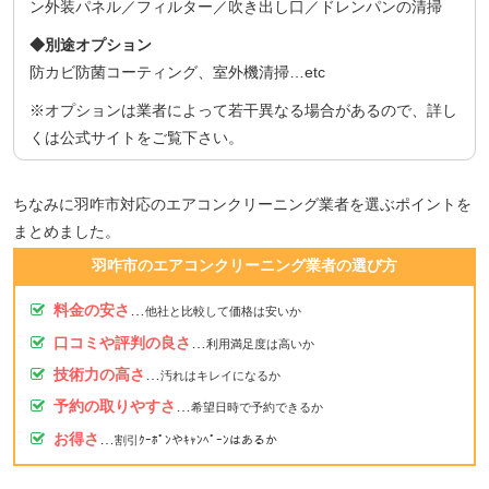
ン外装パネル／フィルター／吹き出し口／ドレンパンの清掃
◆別途オプション
防カビ防菌コーティング、室外機清掃…etc
※オプションは業者によって若干異なる場合があるので、詳し
くは公式サイトをご覧下さい。
ちなみに羽咋市対応のエアコンクリーニング業者を選ぶポイントを
まとめました。
羽咋市のエアコンクリーニング業者の選び方
料金の安さ
…
他社と比較して価格は安いか
口コミや評判の良さ
…
利用満足度は高いか
技術力の高さ
…
汚れはキレイになるか
予約の取りやすさ
…
希望日時で予約できるか
お得さ
…
割引ｸｰﾎﾟﾝやｷｬﾝﾍﾟｰﾝはあるか