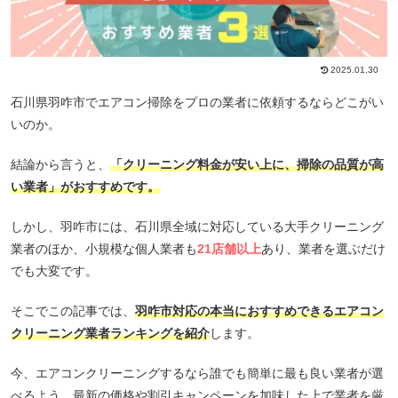
2025.01.30
石川県羽咋市でエアコン掃除をプロの業者に依頼するならどこがい
いのか。
結論から言うと、
「クリーニング料金が安い上に、掃除の品質が高
い業者」がおすすめです。
しかし、羽咋市には、石川県全域に対応している大手クリーニング
業者のほか、小規模な個人業者も
21店舗以上
あり、業者を選ぶだけ
でも大変です。
そこでこの記事では、
羽咋市対応の本当におすすめできるエアコン
クリーニング業者ランキングを紹介
します。
今、エアコンクリーニングするなら誰でも簡単に最も良い業者が選
べるよう、最新の価格や割引キャンペーンを加味した上で業者を厳