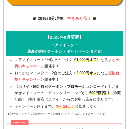
※ 20時38分現在、
空きあり◎！
※
【2026年8月更新】
ユアマイスター
最新の割引クーポン・キャンペーンまとめ
ユアマイスター：2台以上のご注文で
1,000円オフ
になる
まとめ
買いキャンペーン
開催中！
おまかせマイスター：2台のご注文で
2,000円オフ
になる
複数台
割引キャンペーン
開催中！
【当サイト限定特別クーポン（プロモーションコード）】
おま
かせマイスターのエアコンクリーニングが、
500円割引！
で利用
可能！（割引適応は当サイトからのお申し込みに限ります）
キャンペーン終了まで、
あと24日！
お見逃しなく！
下記でキャンペーン詳細やクーポンの使い方について詳しくまとめています。