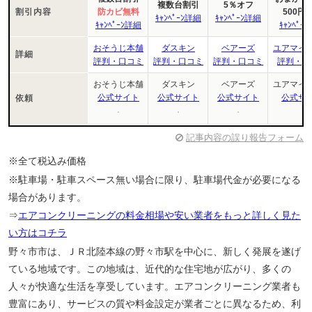
複数台割引
5％オフ
割引内容
防カビ無料
500円
ｷｬﾝﾍﾟｰﾝ詳細
ｷｬﾝﾍﾟｰﾝ詳細
ｷｬﾝﾍﾟｰﾝ詳細
ｷｬﾝﾍﾟｰ
おそうじ本舗
ダスキン
ベアーズ
ユアマイ
詳細
評判・口コミ
評判・口コミ
評判・口コミ
評判・口
おそうじ本舗
ダスキン
ベアーズ
ユアマイ
公式サイト
公式サイト
公式サイト
公式サ
依頼
記事内容の誤り報告フォーム
※全て税込み価格
※駐車場・駐車スペース無い場合に限り、駐車場代金が必要になる
場合があります。
⇒
エアコンクリーニングの料金相場や安い業者をもっと詳しく見た
い方はコチラ
野々市市は、ＪＲ北陸本線の野々市駅を中心に、新しく発展を遂げ
ている地域です。この地域は、近代的な住宅地が広がり、多くの
人々が快適な生活を享受しています。エアコンクリーニング業者も
豊富にあり、サービスの質や料金設定が業者ごとに異なるため、利