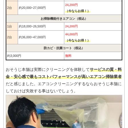
24,200円
2台
約20,000~27,000円
（今ならお得！）
お掃除機能付きエアコン（税込）
1台
約18,000~26,500円
24,200円
44,000円
2台
約36,000~47,000円
（今ならお得！）
防カビ・抗菌コート（税込）
約3,000円
無料
おそうじ本舗は実際にクリーニングを体験して
サービスの質・料
金・安心感で最もコストパフォーマンスが高いエアコン掃除業者
だと感じました。エアコンクリーニングするならおそうじ本舗に
しておけば失敗する事はないでしょう。