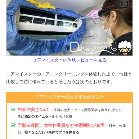
ユアマイスターの体験レビューを見る
ユアマイスターのエアコンクリーニングを体験した上で、他社と
比較して特に優れていると感じた点は次のとおりです。
ユアマイスターのおすすめポイント
料金の安さNo.1
…
近所の激安エアコン掃除業者を簡単に探せる。
更に
限定のタイムセール
もありお得
早朝＆夜間、女性作業員など検索機能が充実
…
料金、作業
日、
様々なこだわり条件でプロを探せる