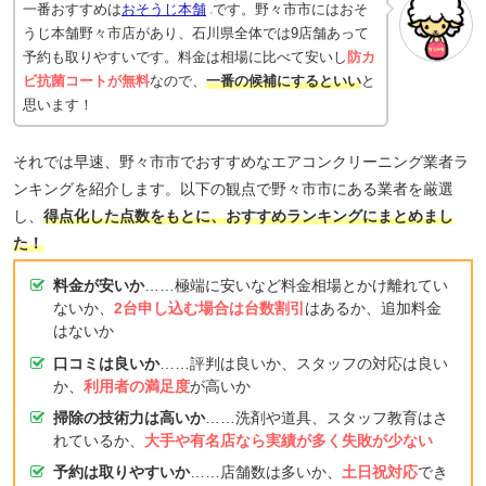
一番おすすめは
おそうじ本舗
です。野々市市にはおそ
うじ本舗野々市店があり、石川県全体では9店舗あって
予約も取りやすいです。料金は相場に比べて安いし
防カ
ビ抗菌コートが無料
なので、
一番の候補にするといい
と
思います！
それでは早速、野々市市でおすすめなエアコンクリーニング業者ラ
ンキングを紹介します。以下の観点で野々市市にある業者を厳選
し、
得点化した点数をもとに、おすすめランキングにまとめまし
た！
料金が安いか
……極端に安いなど料金相場とかけ離れてい
ないか、
2台申し込む場合は台数割引
はあるか、追加料金
はないか
口コミは良いか
……評判は良いか、スタッフの対応は良い
か、
利用者の満足度
が高いか
掃除の技術力は高いか
……洗剤や道具、スタッフ教育はさ
れているか、
大手や有名店なら実績が多く失敗が少ない
予約は取りやすいか
……店舗数は多いか、
土日祝対応
でき