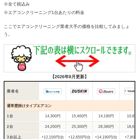
※全て税込み
※エアコンクリーニング1台あたりの料金
ここでエアコンクリーニング業者大手の価格を比較してみましょ
う。
【2026年8月更新】
業者名
通常壁掛けタイプエアコン
1台
14,300円
15,400円
14,190円
10,80
2台
24,200円
25,300円
28,380円
18,60
3台以上
+12,100円/台
+12,650円/台
+14,190円/台
+7,800