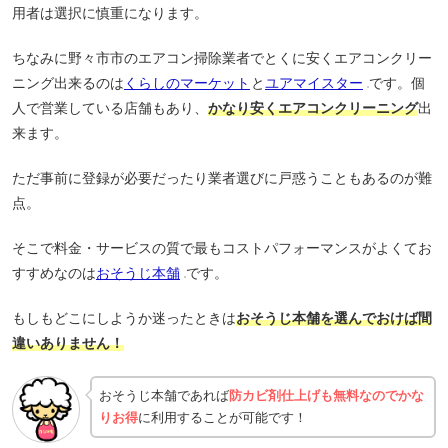
用者は選択に慎重になります。
ちなみに野々市市のエアコン掃除業者でとくに安くエアコンクリー
ニング出来るのは
くらしのマーケット
と
ユアマイスター
です。個
人で営業している店舗もあり、
かなり安くエアコンクリーニング
出
来ます。
ただ事前に登録が必要だったり業者選びに戸惑うこともあるのが難
点。
そこで料金・サービスの質で最もコストパフォーマンスがよくてお
すすめなのは
おそうじ本舗
です。
もしもどこにしようか迷ったときは
おそうじ本舗を選んでおけば間
違いありません！
おそうじ本舗であれば
防カビ剤仕上げも無料なのでかな
りお得
に利用することが可能です！