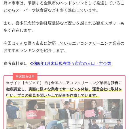
野々市市は、隣接する金沢市のベッドタウンとして発達しているこ
とからスーパーや飲食店なども多く進出しています。
また、喜多記念館や御経塚遺跡など歴史を感じれる観光スポットも
多く存在します。
今回はそんな野々市市に対応しているエアコンクリーニング業者の
おすすめランキングを紹介します。
参考資料※1、
令和6年1月末日現在野々市市の人口・世帯数
※お知らせ※
当サイト【カジメモ】では全国のエアコンクリーニング業者を
独自に
徹底調査し、
実際に様々な業者でサービスを体験、運営会社に取材を
行い、プロの意見を聞いた上で記事を作成しています。