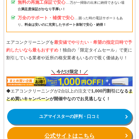
無料の再施工保証で安心
…
万が一掃除の出来に納得できない場
合
満足度保証がかなり手厚い！
万全のサポート・補償で安心
…
困った時の電話サポートもあ
り。
料金は安いのに充実したサポート体制で安心・納得！
エアコンクリーニングを
最安値でやりたい・希望の指定日時で予
約したいなら最もおすすめ
！独自の「限定タイムセール」で更に
割引している業者や近所の格安業者もいるので覗く価値あり！
＼ 今だけ限定！ ／
◆エアコンクリーニングが2台以上の注文で
1,000円割引になる
ま
とめ買いキャンペーン
が開催中なのでお見逃しなく！
ユアマイスターの評判・口コミ
公式サイトはこちら