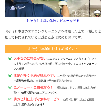
おそうじ本舗の体験レビューを見る
おそうじ本舗のエアコンクリーニングを体験した上で、他社と比
較して特に優れていると感じた点は次のとおりです。
おそうじ本舗のおすすめポイント
大手なのに料金が安い
…
エアコンクリーニングと言えば「おそう
じ本舗」と呼べる程、知名度抜群！更に料金が安い！
コストパフォーマ
ンス抜群
店舗が多く予約が取れやすい
…
全国47都道府県に必ず店舗があ
り
店舗数全国1位
。土日祝日や早朝夜間追加料金なし
全メーカー・全機種対応！
…
掃除実績も多く、掃除の技術力が
高い！
他店で断られたエアコンもOK
防カビ剤仕上げが無料サービス
…
他店では有料の防カビ剤仕
上げが
無料はかなりお得！