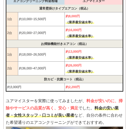
エアコンクリーニング料金相場
ユアマイスター
通常壁掛けタイプエアコン（税込）
約8,000円
1台
約10,000~15,500円
（業界最安値水準）
約16,000円
2台
約20,000~27,000円
（業界最安値水準）
お掃除機能付きエアコン（税込）
約13,000円
1台
約18,000~26,500円
（業界最安値水準）
約26,000円
2台
約36,000~47,000円
（業界最安値水準）
防カビ・抗菌コート（税込）
約3,000円
約2,200円
ユアマイスターを実際に使ってみましたが、
料金が安いのに、掃
除やサービスの品質が高く、安心・満足
でした。
料金の安い業
者・女性スタッフ・口コミが良い業者
など、自分の条件に合わせ
た希望通りのエアコンクリーニングができておすすめ。