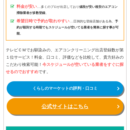
料金が安い
…
多くのプロが出店しており
値段が安い格安のエアコン
掃除業者が多数登録
。
希望日時で予約が取れやすい
…
圧倒的な登録店舗がある為、
予
約が殺到する時期でもスケジュールが空いてる業者を簡単に探す事が可
能
。
テレビＣＭでお馴染みの、エアコンクリーニング出店登録数が第
１位サービス！料金、口コミ、評価などを比較して、貴方好みの
こだわり検索可能！
今スケジュールが空いている業者をすぐに探
せるのでおすすめ
です。
くらしのマーケットの評判・口コミ
公式サイトはこちら