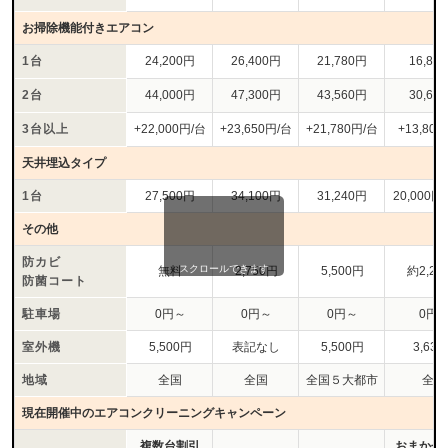
お掃除機能付きエアコン
1台
24,200円
26,400円
21,780円
16,80
2台
44,000円
47,300円
43,560円
30,60
3台以上
+22,000円/台
+23,650円/台
+21,780円/台
+13,80
天井埋込タイプ
1台
27,500円
34,100円
31,240円
20,000円
その他
防カビ
スクロールできます
無料
2,750円
5,500円
約2,20
防菌コート
駐車場
0円～
0円～
0円～
0円
室外機
5,500円
表記なし
5,500円
3,63
地域
全国
全国
全国５大都市
全国
現在開催中のエアコンクリーニングキャンペーン
複数台割引
おまかせﾏｲ