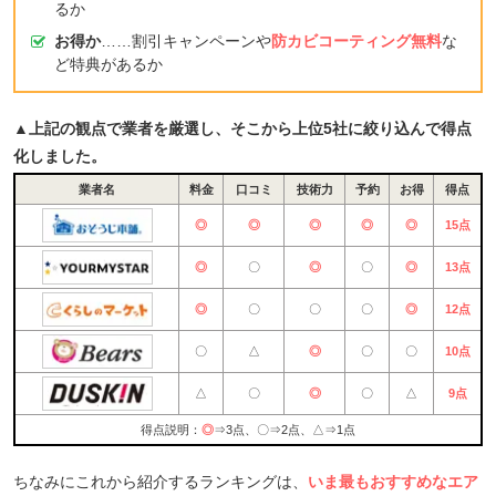
るか
お得か
……割引キャンペーンや
防カビコーティング無料
な
ど特典があるか
▲上記の観点で業者を厳選し、そこから上位5社に絞り込んで得点
化しました。
業者名
料金
口コミ
技術力
予約
お得
得点
◎
◎
◎
◎
◎
15点
◎
〇
◎
〇
◎
13点
◎
〇
〇
〇
◎
12点
〇
△
◎
〇
〇
10点
△
〇
◎
〇
△
9点
得点説明：
◎
⇒3点、〇⇒2点、△⇒1点
ちなみにこれから紹介するランキングは、
いま最もおすすめなエア