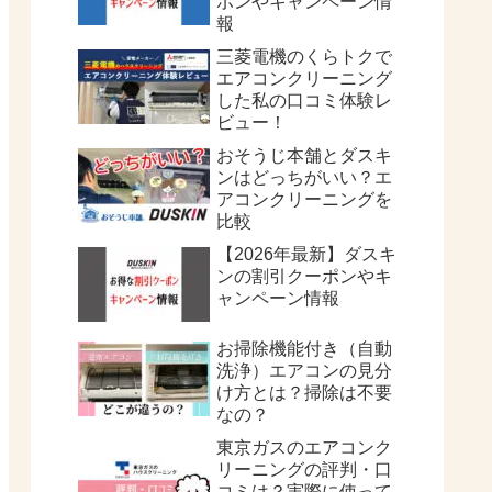
ポンやキャンペーン情
報
三菱電機のくらトクで
エアコンクリーニング
した私の口コミ体験レ
ビュー！
おそうじ本舗とダスキ
ンはどっちがいい？エ
アコンクリーニングを
比較
【2026年最新】ダスキ
ンの割引クーポンやキ
ャンペーン情報
お掃除機能付き（自動
洗浄）エアコンの見分
け方とは？掃除は不要
なの？
東京ガスのエアコンク
リーニングの評判・口
コミは？実際に使って