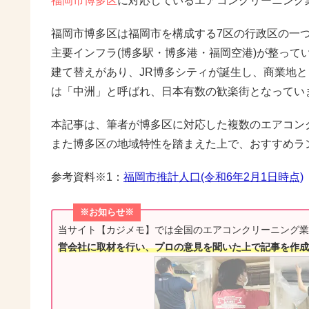
福岡市博多区
に対応しているエアコンクリーニング
福岡市博多区は福岡市を構成する7区の行政区の一つで、
主要インフラ(博多駅・博多港・福岡空港)が整って
建て替えがあり、JR博多シティが誕生し、商業地
は「中洲」と呼ばれ、日本有数の歓楽街となってい
本記事は、筆者が博多区に対応した複数のエアコン
また博多区の地域特性を踏まえた上で、おすすめラ
参考資料※1：
福岡市推計人口(令和6年2月1日時点)
※お知らせ※
当サイト【カジメモ】では全国のエアコンクリーニング業
営会社に取材を行い、プロの意見を聞いた上で記事を作成