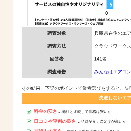
調査対象
兵庫県在住のエ
調査方法
クラウドワーク
回答者
141名
調査報告
みんなはエアコ
その結果、下記のポイントで業者選びをすると、失
失敗しないエ
料金の安さ
…
他社と比較して価格は安いか
口コミや評判の良さ
…
品質が良く満足度が高いか