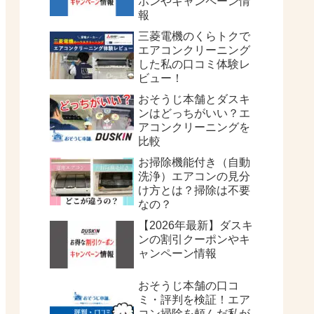
ポンやキャンペーン情
報
三菱電機のくらトクで
エアコンクリーニング
した私の口コミ体験レ
ビュー！
おそうじ本舗とダスキ
ンはどっちがいい？エ
アコンクリーニングを
比較
お掃除機能付き（自動
洗浄）エアコンの見分
け方とは？掃除は不要
なの？
【2026年最新】ダスキ
ンの割引クーポンやキ
ャンペーン情報
おそうじ本舗の口コ
ミ・評判を検証！エア
コン掃除を頼んだ私が