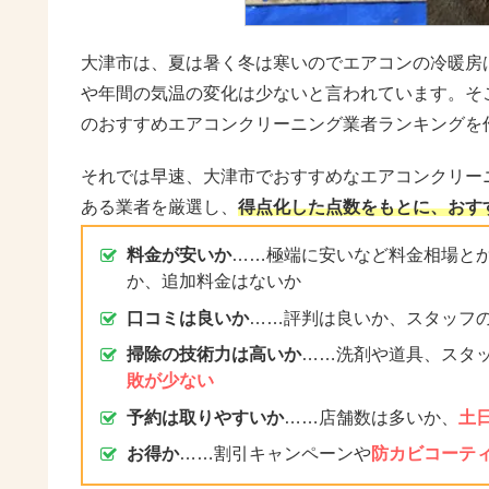
大津市は、夏は暑く冬は寒いのでエアコンの冷暖房
や年間の気温の変化は少ないと言われています。そ
のおすすめエアコンクリーニング業者ランキングを
それでは早速、大津市でおすすめなエアコンクリー
ある業者を厳選し、
得点化した点数をもとに、おす
料金が安いか
……極端に安いなど料金相場と
か、追加料金はないか
口コミは良いか
……評判は良いか、スタッフ
掃除の技術力は高いか
……洗剤や道具、スタ
敗が少ない
予約は取りやすいか
……店舗数は多いか、
土
お得か
……割引キャンペーンや
防カビコーテ