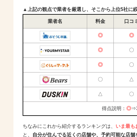
▲上記の観点で業者を厳選し、そこから上位5社に
業者名
料金
口コ
◎
◎
◎
〇
◎
〇
〇
△
△
〇
得点説明：
◎
⇒
ちなみにこれから紹介するランキングは、
いま最も
と、
自分が住んでる近くの店舗や、予約可能な店舗