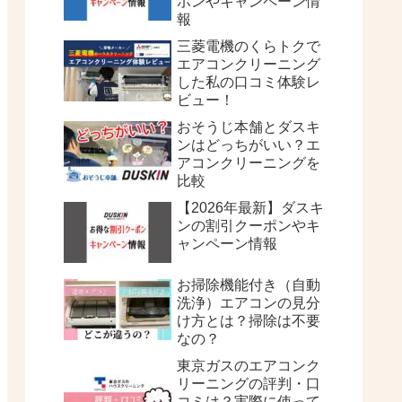
ポンやキャンペーン情
報
三菱電機のくらトクで
エアコンクリーニング
した私の口コミ体験レ
ビュー！
おそうじ本舗とダスキ
ンはどっちがいい？エ
アコンクリーニングを
比較
【2026年最新】ダスキ
ンの割引クーポンやキ
ャンペーン情報
お掃除機能付き（自動
洗浄）エアコンの見分
け方とは？掃除は不要
なの？
東京ガスのエアコンク
リーニングの評判・口
コミは？実際に使って