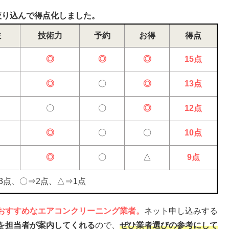
絞り込んで得点化しました。
ミ
技術力
予約
お得
得点
◎
◎
◎
15点
◎
〇
◎
13点
〇
〇
◎
12点
◎
〇
〇
10点
◎
〇
△
9点
3点、〇⇒2点、△⇒1点
おすすめなエアコンクリーニング業者。
ネット申し込みする
を担当者が案内してくれる
ので、
ぜひ業者選びの参考にして