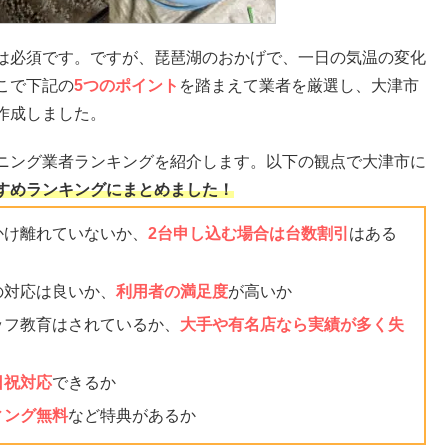
は必須です。ですが、琵琶湖のおかげで、一日の気温の変化
こで下記の
5つのポイント
を踏まえて業者を厳選し、大津市
作成しました。
ニング業者ランキングを紹介します。以下の観点で大津市に
すめランキングにまとめました！
かけ離れていないか、
2台申し込む場合は台数割引
はある
の対応は良いか、
利用者の満足度
が高いか
ッフ教育はされているか、
大手や有名店なら実績が多く失
日祝対応
できるか
ィング無料
など特典があるか