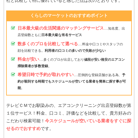
社と比較して特に優れていると感じた点は次のとおりです。
くらしのマーケットのおすすめポイント
日本最大級の生活関連のマッチングサービス
…
知名度、出
店登録数ともに
日本最大級な有名サービス
数多くのプロを比較して選べる
…
料金や口コミやスタッフの
顔を比較できる。
利用者の口コミの多いので失敗が少ない
料金が安い
…
多くのプロが出店しており
値段が安い格安のエアコン
掃除業者が多数登録
。
希望日時で予約が取れやすい
…
圧倒的な登録店舗がある為、
予
約が殺到する時期でもスケジュールが空いてる業者を簡単に探す事が可
能
。
テレビＣＭでお馴染みの、エアコンクリーニング出店登録数が第
１位サービス！料金、口コミ、評価などを比較して、貴方好みの
こだわり検索可能！
今スケジュールが空いている業者をすぐに探
せるのでおすすめ
です。