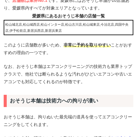
で、
店舗数は業界No.1
です。愛媛県にはおそうじ本舗が10店舗あ
り、愛媛県内すべてが対象エリアとなっています。
愛媛県にあるおそうじ本舗の店舗一覧
松山城北店,松山城西店,松山インター店,松山古川店,松山城東店,今治北店,四国中央
店,伊予松前店,新居浜西店,新居浜東店
このように店舗数が多いため、
非常に予約を取りやすい
ことがおす
すめの理由の一つです。
なお、おそうじ本舗はエアコンクリーニングの技術力も業界トップ
クラスで、他社では断られるような汚れがひどいエアコンや古いエ
アコンでも対応してくれるのが特徴です。
おそうじ本舗は技術力への拘りが凄い
おそうじ本舗は、拘りぬいた最先端の道具を使ってエアコンクリー
ニングをしてくれます。