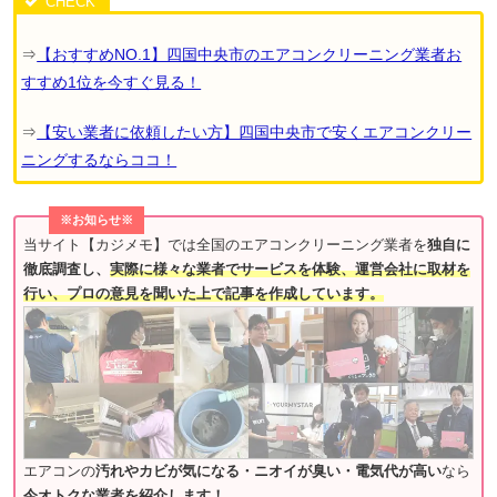
⇒
【おすすめNO.1】四国中央市のエアコンクリーニング業者お
すすめ1位を今すぐ見る！
⇒
【安い業者に依頼したい方】四国中央市で安くエアコンクリー
ニングするならココ！
※お知らせ※
当サイト【カジメモ】では全国のエアコンクリーニング業者を
独自に
徹底調査し、
実際に様々な業者でサービスを体験、運営会社に取材を
行い、プロの意見を聞いた上で記事を作成しています。
エアコンの
汚れやカビが気になる・ニオイが臭い・電気代が高い
なら
今オトクな業者を紹介します！