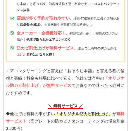
じ本舗」と呼べる程、知名度抜群！更に料金が安い！
コストパフォーマ
ンス抜群
店舗が多く予約が取れやすい
…
全国47都道府県に必ず店舗があ
り
店舗数全国1位
。土日祝日や早朝夜間追加料金なし
全メーカー・全機種対応！
…
掃除実績も多く、掃除の技術力が
高い！
他店で断られたエアコンもOK
防カビ剤仕上げが無料サービス
…
他店では有料の防カビ剤仕
上げが
無料はかなりお得！
エアコンクリーニングと言えば「おそうじ本舗」と言える程の信
頼と実績！料金も相場に比べて安く、他社では有料の
「オリジナ
ル防カビ剤仕上げ」が無料サービス
でお得なので迷ったら絶対に
おすすめです。
＼ 無料サービス ／
◆他社では有料の事が多い
「オリジナル防カビ剤仕上げ」
が
無料
サービス！
（高グレードの防カビチタンコーティングの場合別途
3,300円）