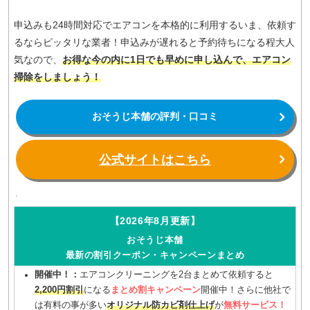
申込みも24時間対応でエアコンを本格的に利用するいま、依頼す
るならピッタリな業者！申込みが遅れると予約待ちになる程大人
気なので、
お得な今の内に1日でも早めに申し込んで、エアコン
掃除をしましょう！
おそうじ本舗の評判・口コミ
公式サイトはこちら
【2026年8月更新】
おそうじ本舗
最新の割引クーポン・キャンペーンまとめ
開催中！：
エアコンクリーニングを2台まとめて依頼すると
2,200円割引
になる
まとめ割キャンペーン
開催中！さらに他社で
は有料の事が多い
オリジナル防カビ剤仕上げ
が
無料サービス！