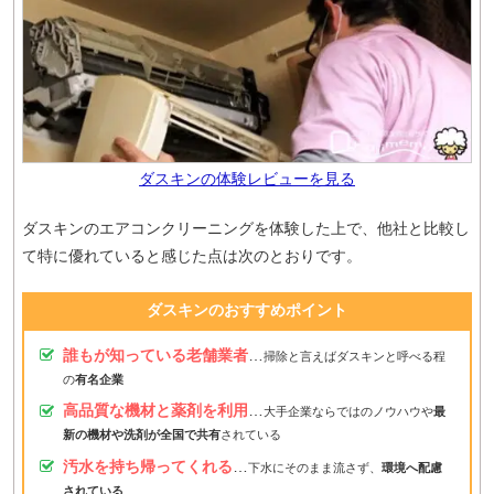
ダスキンの体験レビューを見る
ダスキンのエアコンクリーニングを体験した上で、他社と比較し
て特に優れていると感じた点は次のとおりです。
ダスキンのおすすめポイント
誰もが知っている老舗業者
…
掃除と言えばダスキンと呼べる程
の
有名企業
高品質な機材と薬剤を利用
…
大手企業ならではのノウハウや
最
新の機材や洗剤が全国で共有
されている
汚水を持ち帰ってくれる
…
下水にそのまま流さず、
環境へ配慮
されている