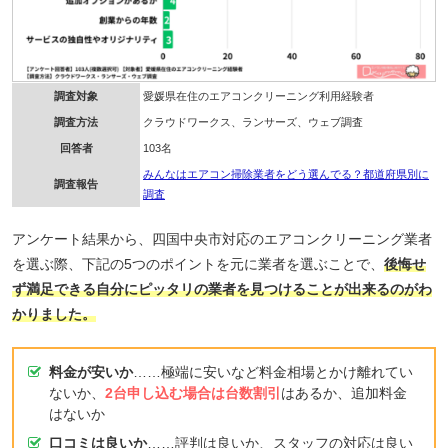
調査対象
愛媛県在住のエアコンクリーニング利用経験者
調査方法
クラウドワークス、ランサーズ、ウェブ調査
回答者
103名
みんなはエアコン掃除業者をどう選んでる？都道府県別に
調査報告
調査
アンケート結果から、四国中央市対応のエアコンクリーニング業者
を選ぶ際、下記の5つのポイントを元に業者を選ぶことで、
後悔せ
ず満足できる自分にピッタリの業者を見つけることが出来るのがわ
かりました。
料金が安いか
……極端に安いなど料金相場とかけ離れてい
ないか、
2台申し込む場合は台数割引
はあるか、追加料金
はないか
口コミは良いか
……評判は良いか、スタッフの対応は良い