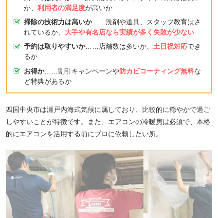
か、
利用者の満足度
が高いか
掃除の技術力は高いか
……洗剤や道具、スタッフ教育はさ
れているか、
大手や有名店なら実績が多く失敗が少ない
予約は取りやすいか
……店舗数は多いか、
土日祝対応
でき
るか
お得か
……割引キャンペーンや
防カビコーティング無料
な
ど特典があるか
四国中央市は瀬戸内海式気候に属しており、比較的に穏やかで過ご
しやすいことが特徴です。また、エアコンの冷暖房は必須で、本格
的にエアコンを活用する前にプロに依頼したい所。