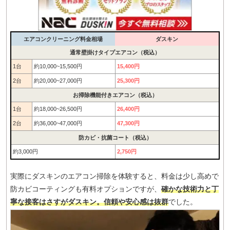
エアコンクリーニング料金相場
ダスキン
通常壁掛けタイプエアコン（税込）
1台
約10,000~15,500円
15,400円
2台
約20,000~27,000円
25,300円
お掃除機能付きエアコン（税込）
1台
約18,000~26,500円
26,400円
2台
約36,000~47,000円
47,300円
防カビ・抗菌コート（税込）
約3,000円
2,750円
実際にダスキンのエアコン掃除を体験すると、料金は少し高めで
防カビコーティングも有料オプションですが、
確かな技術力と丁
寧な接客はさすがダスキン。信頼や安心感は抜群
でした。