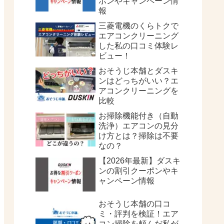
ポンやキャンペーン情
報
三菱電機のくらトクで
エアコンクリーニング
した私の口コミ体験レ
ビュー！
おそうじ本舗とダスキ
ンはどっちがいい？エ
アコンクリーニングを
比較
お掃除機能付き（自動
洗浄）エアコンの見分
け方とは？掃除は不要
なの？
【2026年最新】ダスキ
ンの割引クーポンやキ
ャンペーン情報
おそうじ本舗の口コ
ミ・評判を検証！エア
コン掃除を頼んだ私が