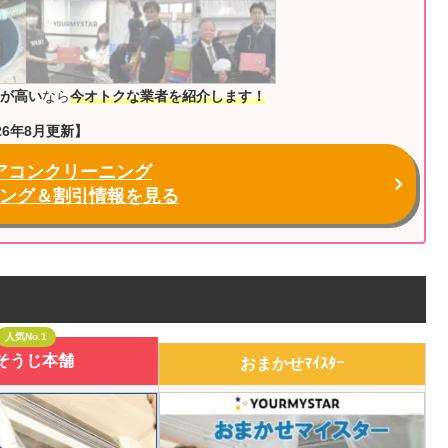
が高い
なら
今オトクな業者を紹介します！
26年8月更新】
アコンクリーニング
ング＆割引情報を見る
人気No.1
そうじ本舗
おまかせﾏｲｽﾀｰ