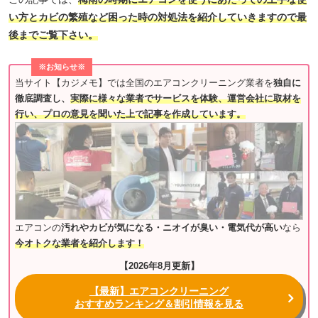
い方とカビの繁殖など困った時の対処法を紹介していきますので最
後までご覧下さい。
※お知らせ※
当サイト【カジメモ】では全国のエアコンクリーニング業者を
独自に
徹底調査し、
実際に様々な業者でサービスを体験、運営会社に取材を
行い、プロの意見を聞いた上で記事を作成しています。
エアコンの
汚れやカビが気になる・ニオイが臭い・電気代が高い
なら
今オトクな業者を紹介します！
【2026年8月更新】
【最新】エアコンクリーニング
おすすめランキング＆割引情報を見る