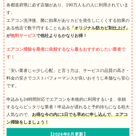
各都道府県に必ず店舗があり、190万人もの人に利用されていま
す。
エアコン洗浄後、菌に効果がありカビを発生しにくくする効果の
ある他店で数千円することもある
「オリジナル防カビ剤仕上げ」
が
無料サービス
で他社よりもかなりお得！
エアコン掃除を業者に依頼するなら最もおすすめしたい業者で
す！
「安い業者じゃ少し心配」と言う方は、サービスの品質の高さ・
料金の安さでコストパフォーマンスが良いおそうじ本舗なら安心
です。
申込みも24時間対応でエアコンを本格的に利用するいま、依頼
するならピッタリな業者！申込みが遅れると予約待ちになる程大
人気なので、
お得な今の内に1日でも早めに申し込んで、エアコ
ン掃除をしましょう！
【2026年8月更新】